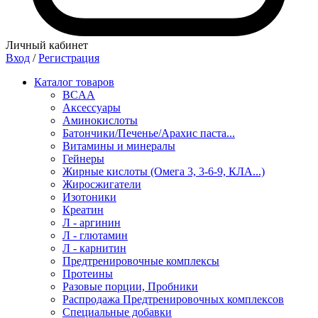
Личный кабинет
Вход
/
Регистрация
Каталог товаров
BCAA
Аксессуары
Аминокислоты
Батончики/Печенье/Арахис паста...
Витамины и минералы
Гейнеры
Жирные кислоты (Омега 3, 3-6-9, КЛА...)
Жиросжигатели
Изотоники
Креатин
Л - аргинин
Л - глютамин
Л - карнитин
Предтренировочные комплексы
Протеины
Разовые порции, Пробники
Распродажа Предтренировочных комплексов
Специальные добавки