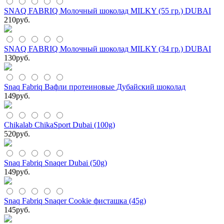
SNAQ FABRIQ Молочный шоколад MILKY (55 гр.) DUBAI
210
руб.
SNAQ FABRIQ Молочный шоколад MILKY (34 гр.) DUBAI
130
руб.
Snaq Fabriq Вафли протеиновые Дубайский шоколад
149
руб.
Chikalab ChikaSport Dubai (100g)
520
руб.
Snaq Fabriq Snaqer Dubai (50g)
149
руб.
Snaq Fabriq Snaqer Cookie фисташка (45g)
145
руб.