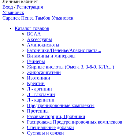
Личный кабинет
Вход
/
Регистрация
Ульяновск
Саранск
Пенза
Тамбов
Ульяновск
Каталог товаров
BCAA
Аксессуары
Аминокислоты
Батончики/Печенье/Арахис паста...
Витамины и минералы
Гейнеры
Жирные кислоты (Омега 3, 3-6-9, КЛА...)
Жиросжигатели
Изотоники
Креатин
Л - аргинин
Л - глютамин
Л - карнитин
Предтренировочные комплексы
Протеины
Разовые порции, Пробники
Распродажа Предтренировочных комплексов
Специальные добавки
Суставы и связки