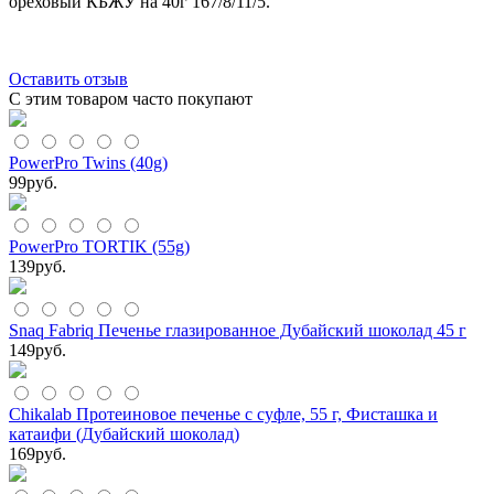
ореховый КБЖУ на 40г 167/8/11/5.
Оставить отзыв
С этим товаром часто покупают
PowerPro Twins (40g)
99
руб.
PowerPro TORTIK (55g)
139
руб.
Snaq Fabriq Печенье глазированное Дубайский шоколад 45 г
149
руб.
Chikalab Протеиновое печенье с суфле, 55 г, Фисташка и
катаифи (Дубайский шоколад)
169
руб.