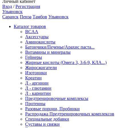
Личный кабинет
Вход
/
Регистрация
Ульяновск
Саранск
Пенза
Тамбов
Ульяновск
Каталог товаров
BCAA
Аксессуары
Аминокислоты
Батончики/Печенье/Арахис паста...
Витамины и минералы
Гейнеры
Жирные кислоты (Омега 3, 3-6-9, КЛА...)
Жиросжигатели
Изотоники
Креатин
Л - аргинин
Л - глютамин
Л - карнитин
Предтренировочные комплексы
Протеины
Разовые порции, Пробники
Распродажа Предтренировочных комплексов
Специальные добавки
Суставы и связки