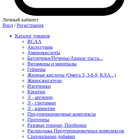
Личный кабинет
Вход
/
Регистрация
Каталог товаров
BCAA
Аксессуары
Аминокислоты
Батончики/Печенье/Арахис паста...
Витамины и минералы
Гейнеры
Жирные кислоты (Омега 3, 3-6-9, КЛА...)
Жиросжигатели
Изотоники
Креатин
Л - аргинин
Л - глютамин
Л - карнитин
Предтренировочные комплексы
Протеины
Разовые порции, Пробники
Распродажа Предтренировочных комплексов
Специальные добавки