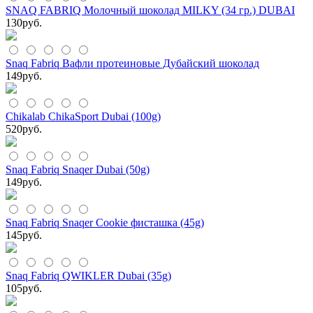
SNAQ FABRIQ Молочный шоколад MILKY (34 гр.) DUBAI
130
руб.
Snaq Fabriq Вафли протеиновые Дубайский шоколад
149
руб.
Chikalab ChikaSport Dubai (100g)
520
руб.
Snaq Fabriq Snaqer Dubai (50g)
149
руб.
Snaq Fabriq Snaqer Cookie фисташка (45g)
145
руб.
Snaq Fabriq QWIKLER Dubai (35g)
105
руб.