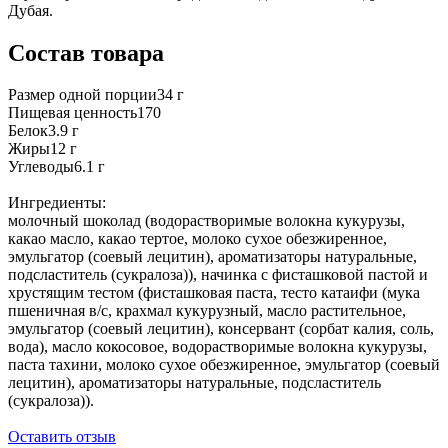
Дубая.
Состав товара
Размер одной порции34 г
Пищевая ценность170
Белок3.9 г
Жиры12 г
Углеводы6.1 г
Ингредиенты:
молочный шоколад (водорастворимые волокна кукурузы,
какао масло, какао тертое, молоко сухое обезжиренное,
эмульгатор (соевый лецитин), ароматизаторы натуральные,
подсластитель (сукралоза)), начинка с фисташковой пастой и
хрустящим тестом (фисташковая паста, тесто катаифи (мука
пшеничная в/с, крахмал кукурузный, масло растительное,
эмульгатор (соевый лецитин), консервант (сорбат калия, соль,
вода), масло кокосовое, водорастворимые волокна кукурузы,
паста тахини, молоко сухое обезжиренное, эмульгатор (соевый
лецитин), ароматизаторы натуральные, подсластитель
(сукралоза)).
Оставить отзыв