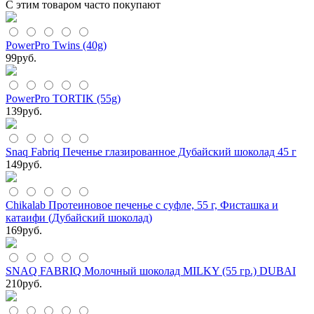
С этим товаром часто покупают
PowerPro Twins (40g)
99
руб.
PowerPro TORTIK (55g)
139
руб.
Snaq Fabriq Печенье глазированное Дубайский шоколад 45 г
149
руб.
Chikalab Протеиновое печенье с суфле, 55 г, Фисташка и
катаифи (Дубайский шоколад)
169
руб.
SNAQ FABRIQ Молочный шоколад MILKY (55 гр.) DUBAI
210
руб.