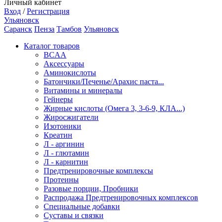
Личный кабинет
Вход
/
Регистрация
Ульяновск
Саранск
Пенза
Тамбов
Ульяновск
Каталог товаров
BCAA
Аксессуары
Аминокислоты
Батончики/Печенье/Арахис паста...
Витамины и минералы
Гейнеры
Жирные кислоты (Омега 3, 3-6-9, КЛА...)
Жиросжигатели
Изотоники
Креатин
Л - аргинин
Л - глютамин
Л - карнитин
Предтренировочные комплексы
Протеины
Разовые порции, Пробники
Распродажа Предтренировочных комплексов
Специальные добавки
Суставы и связки