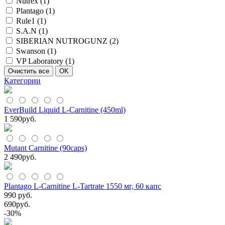
Nutrex (
1
)
Plantago (
1
)
Rule1 (
1
)
S.A.N (
1
)
SIBERIAN NUTROGUNZ (
2
)
Swanson (
1
)
VP Laboratory (
1
)
Категории
EverBuild Liquid L-Carnitine (450ml)
1 590
руб.
Mutant Carnitine (90caps)
2 490
руб.
Plantago L-Carnitine L-Tartrate 1550 мг, 60 капс
990 руб.
690
руб.
-30%