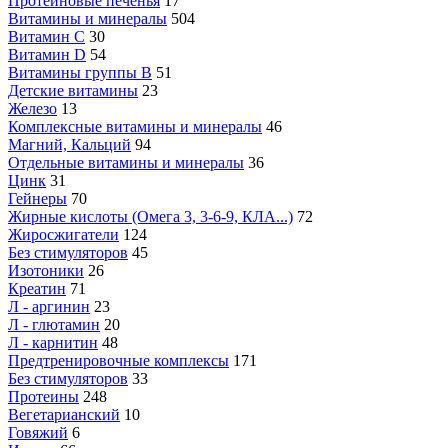
Протеиновые печенья
17
Витамины и минералы
504
Витамин C
30
Витамин D
54
Витамины группы В
51
Детские витамины
23
Железо
13
Комплексные витамины и минералы
46
Магний, Кальций
94
Отдельные витамины и минералы
36
Цинк
31
Гейнеры
70
Жирные кислоты (Омега 3, 3-6-9, КЛА...)
72
Жиросжигатели
124
Без стимуляторов
45
Изотоники
26
Креатин
71
Л - аргинин
23
Л - глютамин
20
Л - карнитин
48
Предтренировочные комплексы
171
Без стимуляторов
33
Протеины
248
Вегетарианский
10
Говяжий
6