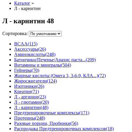
Каталог
»
Л - карнитин
Л - карнитин
48
Сортировка:
BCAA
(115)
Аксессуары
(26)
Аминокислоты
(248)
Батончики/Печенье/Арахис паста...
(209)
Витамины и минералы
(504)
Гейнеры
(70)
Жирные кислоты (Омега 3, 3-6-9, КЛА...)
(72)
Жиросжигатели
(124)
Изотоники
(26)
Креатин
(71)
Л - аргинин
(23)
Л - глютамин
(20)
Л - карнитин
(48)
Предтренировочные комплексы
(171)
Протеины
(248)
Разовые порции, Пробники
(56)
Распродажа Предтренировочных комплексов
(18)