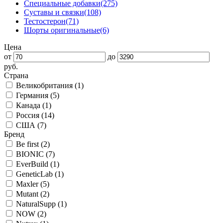
Специальные добавки
(275)
Суставы и связки
(108)
Тестостерон
(71)
Шорты оригинальные
(6)
Цена
от
до
руб.
Страна
Великобритания (
1
)
Германия (
5
)
Канада (
1
)
Россия (
14
)
США (
7
)
Бренд
Be first (
2
)
BIONIC (
7
)
EverBuild (
1
)
GeneticLab (
1
)
Maxler (
5
)
Mutant (
2
)
NaturalSupp (
1
)
NOW (
2
)