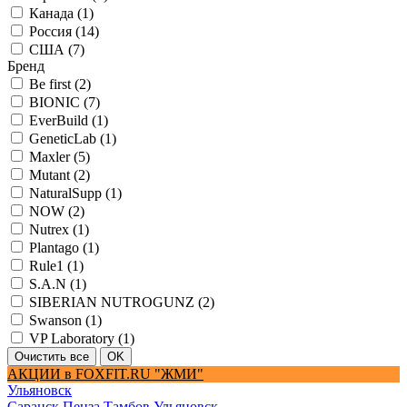
Канада (
1
)
Россия (
14
)
США (
7
)
Бренд
Be first (
2
)
BIONIC (
7
)
EverBuild (
1
)
GeneticLab (
1
)
Maxler (
5
)
Mutant (
2
)
NaturalSupp (
1
)
NOW (
2
)
Nutrex (
1
)
Plantago (
1
)
Rule1 (
1
)
S.A.N (
1
)
SIBERIAN NUTROGUNZ (
2
)
Swanson (
1
)
VP Laboratory (
1
)
АКЦИИ в FOXFIT.RU "ЖМИ"
Ульяновск
Саранск
Пенза
Тамбов
Ульяновск