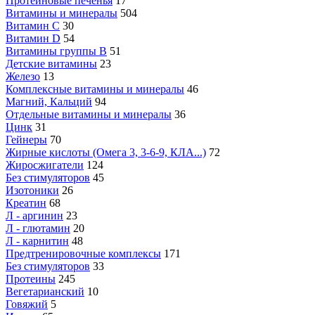
Протеиновые печенья
17
Витамины и минералы
504
Витамин C
30
Витамин D
54
Витамины группы В
51
Детские витамины
23
Железо
13
Комплексные витамины и минералы
46
Магний, Кальций
94
Отдельные витамины и минералы
36
Цинк
31
Гейнеры
70
Жирные кислоты (Омега 3, 3-6-9, КЛА...)
72
Жиросжигатели
124
Без стимуляторов
45
Изотоники
26
Креатин
68
Л - аргинин
23
Л - глютамин
20
Л - карнитин
48
Предтренировочные комплексы
171
Без стимуляторов
33
Протеины
245
Вегетарианский
10
Говяжий
5