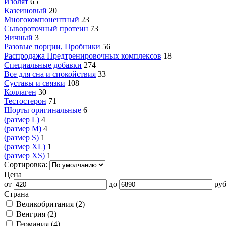
Изолят
65
Казеиновый
20
Многокомпонентный
23
Сывороточный протеин
73
Яичный
3
Разовые порции, Пробники
56
Распродажа Предтренировочных комплексов
18
Специальные добавки
274
Все для сна и спокойствия
33
Суставы и связки
108
Коллаген
30
Тестостерон
71
Шорты оригинальные
6
(размер L)
4
(размер M)
4
(размер S)
1
(размер XL)
1
(размер XS)
1
Сортировка:
Цена
от
до
руб
Страна
Великобритания (
2
)
Венгрия (
2
)
Германия (
4
)