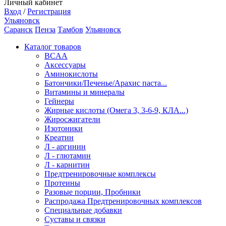
Личный кабинет
Вход
/
Регистрация
Ульяновск
Саранск
Пенза
Тамбов
Ульяновск
Каталог товаров
BCAA
Аксессуары
Аминокислоты
Батончики/Печенье/Арахис паста...
Витамины и минералы
Гейнеры
Жирные кислоты (Омега 3, 3-6-9, КЛА...)
Жиросжигатели
Изотоники
Креатин
Л - аргинин
Л - глютамин
Л - карнитин
Предтренировочные комплексы
Протеины
Разовые порции, Пробники
Распродажа Предтренировочных комплексов
Специальные добавки
Суставы и связки