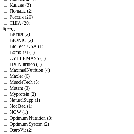
Канада (
3
)
Польша (
2
)
Россия (
20
)
США (
20
)
Бренд
Be first (
2
)
BIONIC (
2
)
BioTech USA (
1
)
BombBar (
1
)
CYBERMASS (
1
)
HX Nutrition (
1
)
MaximalNutrition (
4
)
Maxler (
6
)
MuscleTech (
5
)
Mutant (
3
)
Myprotein (
2
)
NaturalSupp (
1
)
Not Bad (
1
)
NOW (
1
)
Optimum Nutrition (
3
)
Optimum System (
2
)
OstroVit (
2
)