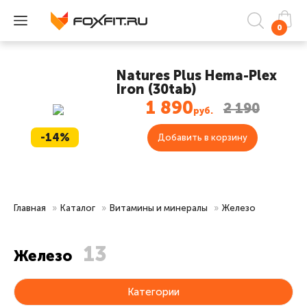
0
Natures Plus Hema-Plex
Iron (30tab)
1 890
2 190
руб.
-14%
Добавить в корзину
Главная
»
Каталог
»
Витамины и минералы
»
Железо
13
Железо
Категории