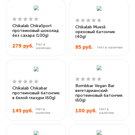
Chikalab ChikaSport
Chikalab Muesli
протеиновый шоколад
ореховый батончик
без сахара (100g)
(40g)
Нет в
279
руб.
85
руб.
Нет в наличии
наличии
Bombbar Vegan Bar
Chikalab Chikabar
вегетарианский
протеиновый батончик
протеиновый батончик
в белой глазури (60g)
(60g)
Нет в
Нет в
145
руб.
100
руб.
наличии
наличии