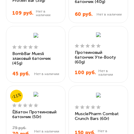
Protein Bar (35g)
батончик (40g)
Нет в
109
руб.
60
руб.
Нет в наличии
наличии
Протеиновый
BombBar Muesli
батончик Ути-Booty
злаковый батончик
(60g)
(45g)
Нет в
100
руб.
45
руб.
Нет в наличии
наличии
-11%
Ё|батон Протеиновый
MusclePharm Combat
батончик (50г)
Crunch Bars (60г)
79 руб.
Нет в
Нет в наличии
150
руб.
70
руб.