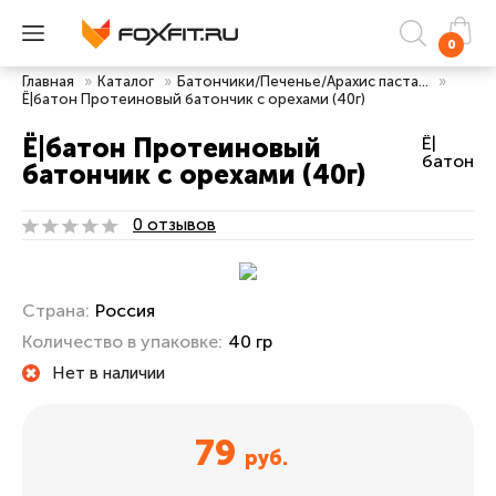
0
Главная
»
Каталог
»
Батончики/Печенье/Арахис паста...
»
Ё|батон Протеиновый батончик с орехами (40г)
Ё|батон Протеиновый
Ё|
батон
батончик с орехами (40г)
0 отзывов
Страна:
Россия
Количество в упаковке:
40 гр
Нет в наличии
79
руб.