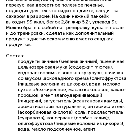
перекус, как десертное полезное печенье,
подходит для тех кто сидит на диете, следит за
сахаром в рационе. На один нежный панкейк
выходит 99 ккал, белок 2,8г, жир 5.2г, углевод 9г.
Можно брать с собой на тренировку, кушать после
и до тренировки, сделать как дополнительный
продукт в диетическом меню вместо сладких
продуктов.
Состав:
продукты яичные (меланж яичный), пшеничная
цельнозерновая мука (содержит глютен),
водорастворимые волокна кукурузы, начинка
со вкусом шоколадного крема (олигофруктоза
(пищевые волокна из цикория), вода, молоко
сухое обезжиренное, масло кокосовое, какао-
порошок, агент влагоудерживающий
(глицерин), загуститель (ксантановая камедь),
ароматизаторы натуральные, антиокислитель
(аскорбиновая кислота), соль, подсластитель
(сукралоза), консервант (сорбат калия)),
олигофруктоза (пищевые волокна из цикория),
вода, масло подсолнечное, агент