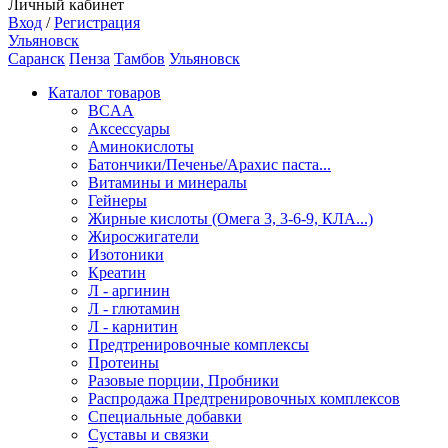
Личный кабинет
Вход
/
Регистрация
Ульяновск
Саранск
Пенза
Тамбов
Ульяновск
Каталог товаров
BCAA
Аксессуары
Аминокислоты
Батончики/Печенье/Арахис паста...
Витамины и минералы
Гейнеры
Жирные кислоты (Омега 3, 3-6-9, КЛА...)
Жиросжигатели
Изотоники
Креатин
Л - аргинин
Л - глютамин
Л - карнитин
Предтренировочные комплексы
Протеины
Разовые порции, Пробники
Распродажа Предтренировочных комплексов
Специальные добавки
Суставы и связки