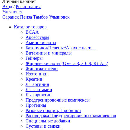
Личный кабинет
Вход
/
Регистрация
Ульяновск
Саранск
Пенза
Тамбов
Ульяновск
Каталог товаров
BCAA
Аксессуары
Аминокислоты
Батончики/Печенье/Арахис паста...
Витамины и минералы
Гейнеры
Жирные кислоты (Омега 3, 3-6-9, КЛА...)
Жиросжигатели
Изотоники
Креатин
Л - аргинин
Л - глютамин
Л - карнитин
Предтренировочные комплексы
Протеины
Разовые порции, Пробники
Распродажа Предтренировочных комплексов
Специальные добавки
Суставы и связки