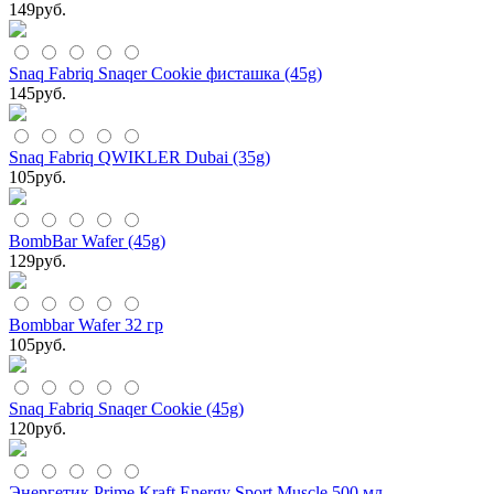
149
руб.
Snaq Fabriq Snaqer Cookie фисташка (45g)
145
руб.
Snaq Fabriq QWIKLER Dubai (35g)
105
руб.
BombBar Wafer (45g)
129
руб.
Bombbar Wafer 32 гр
105
руб.
Snaq Fabriq Snaqer Cookie (45g)
120
руб.
Энергетик Prime Kraft Energy Sport Muscle 500 мл