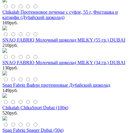
Chikalab Протеиновое печенье с суфле, 55 г, Фисташка и
катаифи (Дубайский шоколад)
169
руб.
SNAQ FABRIQ Молочный шоколад MILKY (55 гр.) DUBAI
210
руб.
SNAQ FABRIQ Молочный шоколад MILKY (34 гр.) DUBAI
130
руб.
Snaq Fabriq Вафли протеиновые Дубайский шоколад
149
руб.
Chikalab ChikaSport Dubai (100g)
520
руб.
Snaq Fabriq Snaqer Dubai (50g)