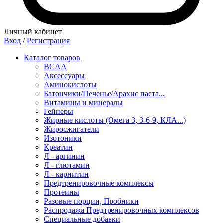
Личный кабинет
Вход
/
Регистрация
Каталог товаров
BCAA
Аксессуары
Аминокислоты
Батончики/Печенье/Арахис паста...
Витамины и минералы
Гейнеры
Жирные кислоты (Омега 3, 3-6-9, КЛА...)
Жиросжигатели
Изотоники
Креатин
Л - аргинин
Л - глютамин
Л - карнитин
Предтренировочные комплексы
Протеины
Разовые порции, Пробники
Распродажа Предтренировочных комплексов
Специальные добавки