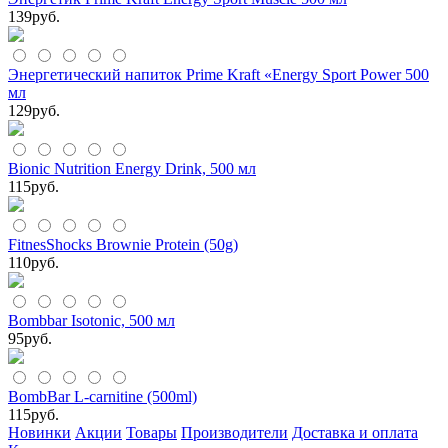
139
руб.
Энергетический напиток Prime Kraft «Energy Sport Power 500
мл
129
руб.
Bionic Nutrition Energy Drink, 500 мл
115
руб.
FitnesShocks Brownie Protein (50g)
110
руб.
Bombbar Isotonic, 500 мл
95
руб.
BombBar L-carnitine (500ml)
115
руб.
Новинки
Акции
Товары
Производители
Доставка и оплата