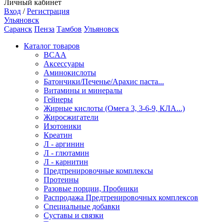
Личный кабинет
Вход
/
Регистрация
Ульяновск
Саранск
Пенза
Тамбов
Ульяновск
Каталог товаров
BCAA
Аксессуары
Аминокислоты
Батончики/Печенье/Арахис паста...
Витамины и минералы
Гейнеры
Жирные кислоты (Омега 3, 3-6-9, КЛА...)
Жиросжигатели
Изотоники
Креатин
Л - аргинин
Л - глютамин
Л - карнитин
Предтренировочные комплексы
Протеины
Разовые порции, Пробники
Распродажа Предтренировочных комплексов
Специальные добавки
Суставы и связки