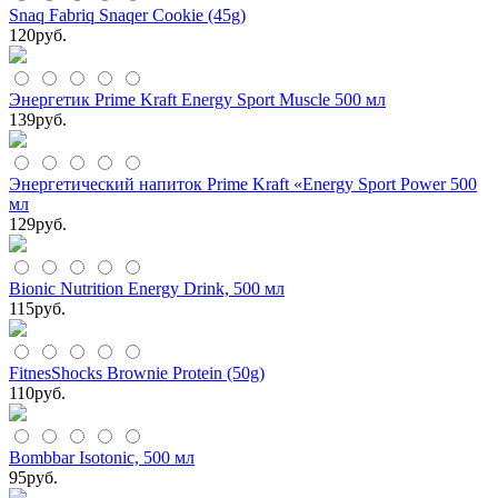
Snaq Fabriq Snaqer Cookie (45g)
120
руб.
Энергетик Prime Kraft Energy Sport Muscle 500 мл
139
руб.
Энергетический напиток Prime Kraft «Energy Sport Power 500
мл
129
руб.
Bionic Nutrition Energy Drink, 500 мл
115
руб.
FitnesShocks Brownie Protein (50g)
110
руб.
Bombbar Isotonic, 500 мл
95
руб.