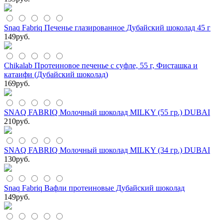
Snaq Fabriq Печенье глазированное Дубайский шоколад 45 г
149
руб.
Chikalab Протеиновое печенье с суфле, 55 г, Фисташка и
катаифи (Дубайский шоколад)
169
руб.
SNAQ FABRIQ Молочный шоколад MILKY (55 гр.) DUBAI
210
руб.
SNAQ FABRIQ Молочный шоколад MILKY (34 гр.) DUBAI
130
руб.
Snaq Fabriq Вафли протеиновые Дубайский шоколад
149
руб.