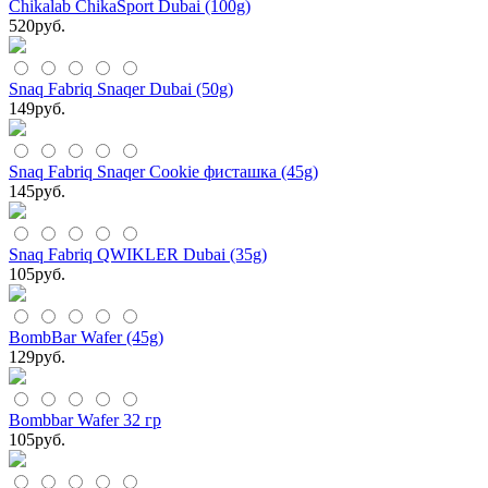
Chikalab ChikaSport Dubai (100g)
520
руб.
Snaq Fabriq Snaqer Dubai (50g)
149
руб.
Snaq Fabriq Snaqer Cookie фисташка (45g)
145
руб.
Snaq Fabriq QWIKLER Dubai (35g)
105
руб.
BombBar Wafer (45g)
129
руб.
Bombbar Wafer 32 гр
105
руб.