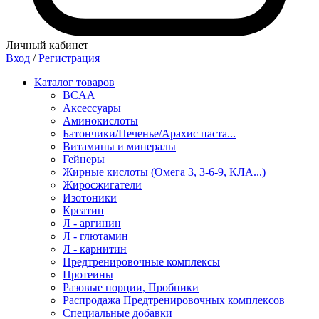
Личный кабинет
Вход
/
Регистрация
Каталог товаров
BCAA
Аксессуары
Аминокислоты
Батончики/Печенье/Арахис паста...
Витамины и минералы
Гейнеры
Жирные кислоты (Омега 3, 3-6-9, КЛА...)
Жиросжигатели
Изотоники
Креатин
Л - аргинин
Л - глютамин
Л - карнитин
Предтренировочные комплексы
Протеины
Разовые порции, Пробники
Распродажа Предтренировочных комплексов
Специальные добавки