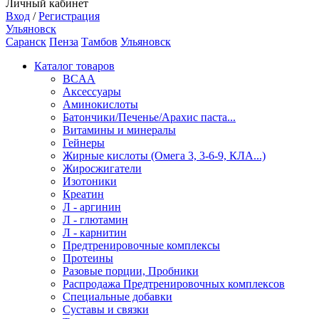
Личный кабинет
Вход
/
Регистрация
Ульяновск
Саранск
Пенза
Тамбов
Ульяновск
Каталог товаров
BCAA
Аксессуары
Аминокислоты
Батончики/Печенье/Арахис паста...
Витамины и минералы
Гейнеры
Жирные кислоты (Омега 3, 3-6-9, КЛА...)
Жиросжигатели
Изотоники
Креатин
Л - аргинин
Л - глютамин
Л - карнитин
Предтренировочные комплексы
Протеины
Разовые порции, Пробники
Распродажа Предтренировочных комплексов
Специальные добавки
Суставы и связки