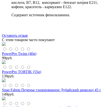
кислота, В7, В12, консервант - бензоат натрия Е211,
кофеин, краситель - кармуазин Е122.
Содержит источник фенилаланина.
Оставить отзыв
С этим товаром часто покупают
PowerPro Twins (40g)
99
руб.
PowerPro TORTIK (55g)
139
руб.
Snaq Fabriq Печенье глазированное Дубайский шоколад 45 г
149
руб.