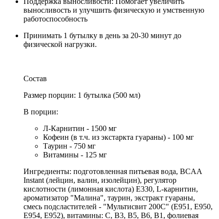
Поддержка выносливости: Помогает увеличить
выносливость и улучшить физическую и умственную
работоспособность
Принимать 1 бутылку в день за 20-30 минут до
физической нагрузки.
Состав
Размер порции: 1 бутылка (500 мл)
В порции:
Л-Карнитин - 1500 мг
Кофеин (в т.ч. из экстаркта гуараны) - 100 мг
Таурин - 750 мг
Витамины - 125 мг
Ингредиенты: подготовленная питьевая вода, BCAA
Instant (лейцин, валин, изолейцин), регулятор
кислотности (лимонная кислота) Е330, L-карнитин,
ароматизатор "Малина", таурин, экстракт гуараны,
смесь подсластителей - "Мультисвит 200С" (Е951, Е950,
Е954, Е952), витамины: С, В3, В5, В6, В1, фолиевая