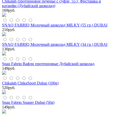
Chikalab Протеиновое печенье с суфле, 55 г, Фисташка и
катаифи (Дубайский шоколад)
169
руб.
SNAQ FABRIQ Молочный шоколад MILKY (55 гр.) DUBAI
210
руб.
SNAQ FABRIQ Молочный шоколад MILKY (34 гр.) DUBAI
130
руб.
Snaq Fabriq Вафли протеиновые Дубайский шоколад
149
руб.
Chikalab ChikaSport Dubai (100g)
520
руб.
Snaq Fabriq Snaqer Dubai (50g)
149
руб.