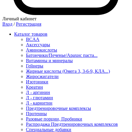
Личный кабинет
Вход
/
Регистрация
Каталог товаров
BCAA
Аксессуары
Аминокислоты
Батончики/Печенье/Арахис паста...
Витамины и минералы
Гейнеры
Жирные кислоты (Омега 3, 3-6-9, КЛА...)
Жиросжигатели
Изотоники
Креатин
Л - аргинин
Л - глютамин
Л - карнитин
Предтренировочные комплексы
Протеины
Разовые порции, Пробники
Распродажа Предтренировочных комплексов
Специальные добавки