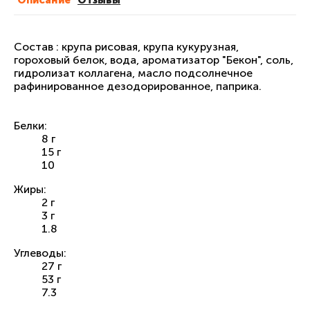
Описание
Отзывы
Состав : крупа рисовая, крупа кукурузная,
гороховый белок, вода, ароматизатор "Бекон", соль,
гидролизат коллагена, масло подсолнечное
рафинированное дезодорированное, паприка.
Белки:
8 г
15 г
10
Жиры:
2 г
3 г
1.8
Углеводы:
27 г
53 г
7.3