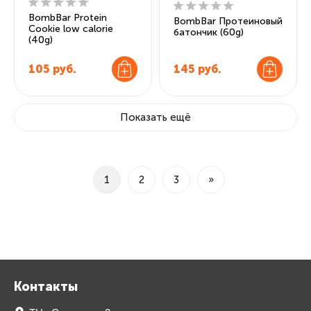
BombBar Protein
BombBar Протеиновый
Cookie low calorie
батончик (60g)
(40g)
105
руб.
145
руб.
Показать ещё
1
2
3
»
Контакты