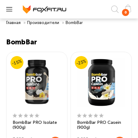
0
Главная
»
Производители
»
BombBar
BombBar
-15%
-23%
BombBar PRO Isolate
BombBar PRO Casein
(900g)
(900g)