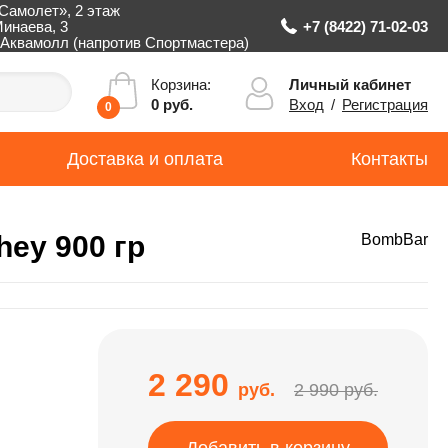
Самолет», 2 этаж
Минаева, 3
+7 (8422) 71-02-03
Аквамолл (напротив Спортмастера)
Личный кабинет
Корзина:
Вход
/
Регистрация
0 руб.
0
Доставка и оплата
Контакты
ey 900 гр
BombBar
2 290
руб.
2 990 руб.