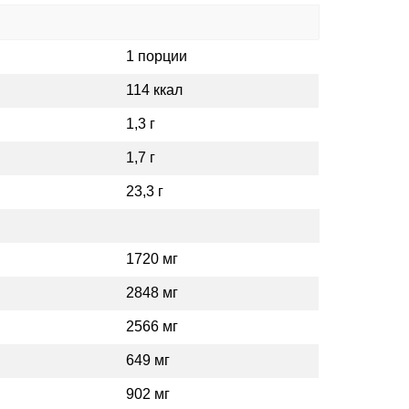
1 порции
114 ккал
1,3 г
1,7 г
23,3 г
1720 мг
2848 мг
2566 мг
649 мг
902 мг