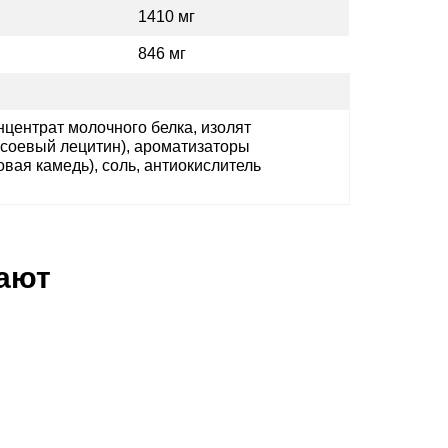
1410 мг
846 мг
нцентрат молочного белка, изолят
(соевый лецитин), ароматизаторы
овая камедь), соль, антиокислитель
пают