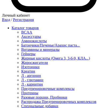
Личный кабинет
Вход
/
Регистрация
Каталог товаров
BCAA
Аксессуары
Аминокислоты
Батончики/Печенье/Арахис паста...
Витамины и минералы
Гейнеры
Жирные кислоты (Омега 3, 3-6-9, КЛА...)
Жиросжигатели
Изотоники
Креатин
Л - аргинин
Л - глютамин
Л - карнитин
Предтренировочные комплексы
Протеины
Разовые порции, Пробники
Распродажа Предтренировочных комплексов
Специальные добавки