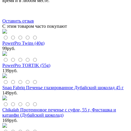
время и в любом месте.
Оставить отзыв
С этим товаром часто покупают
PowerPro Twins (40g)
99
руб.
PowerPro TORTIK (55g)
139
руб.
Snaq Fabriq Печенье глазированное Дубайский шоколад 45 г
149
руб.
Chikalab Протеиновое печенье с суфле, 55 г, Фисташка и
катаифи (Дубайский шоколад)
169
руб.