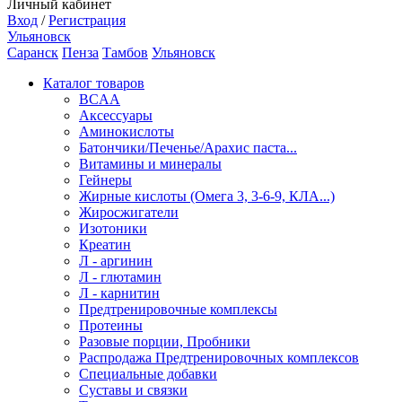
Личный кабинет
Вход
/
Регистрация
Ульяновск
Саранск
Пенза
Тамбов
Ульяновск
Каталог товаров
BCAA
Аксессуары
Аминокислоты
Батончики/Печенье/Арахис паста...
Витамины и минералы
Гейнеры
Жирные кислоты (Омега 3, 3-6-9, КЛА...)
Жиросжигатели
Изотоники
Креатин
Л - аргинин
Л - глютамин
Л - карнитин
Предтренировочные комплексы
Протеины
Разовые порции, Пробники
Распродажа Предтренировочных комплексов
Специальные добавки
Суставы и связки