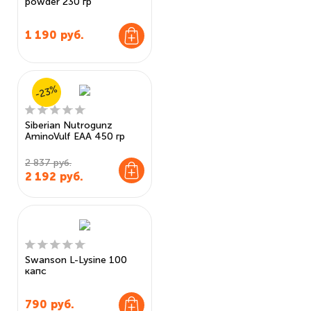
powder 230 гр
1 190
руб.
-23%
Siberian Nutrogunz
AminoVulf EAA 450 гр
2 837 руб.
2 192
руб.
Swanson L-Lysine 100
капс
790
руб.