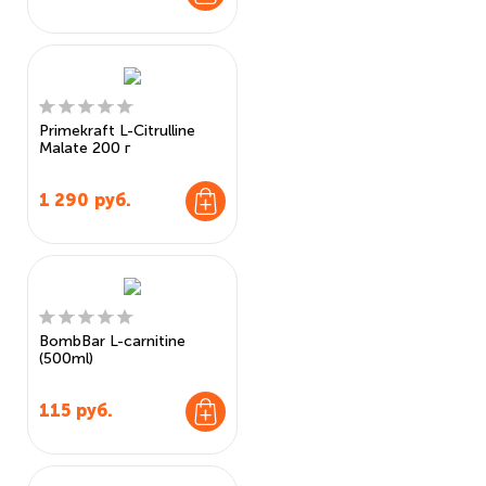
Primekraft L-Citrulline
Malate 200 г
1 290
руб.
BombBar L-carnitine
(500ml)
115
руб.