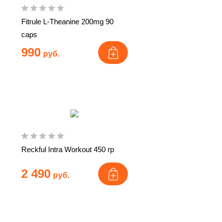
Fitrule L-Theanine 200mg 90
caps
990
руб.
Reckful Intra Workout 450 гр
2 490
руб.