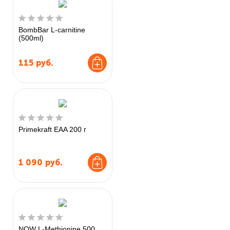
BombBar L-carnitine
(500ml)
115
руб.
Primekraft EAA 200 г
1 090
руб.
NOW L-Methionine 500