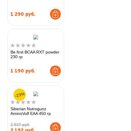
1 290
руб.
Be first BCAA RXT powder
230 гр
1 190
руб.
-23%
Siberian Nutrogunz
AminoVulf EAA 450 гр
2 837 руб.
2 192
руб.