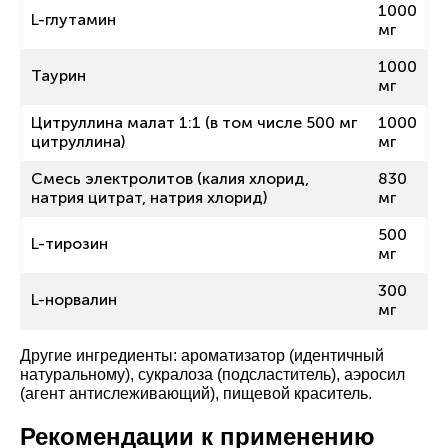
1000
L-глутамин
мг
1000
Таурин
мг
Цитруллина малат 1:1 (в том числе 500 мг
1000
цитруллина)
мг
Смесь электролитов (калия хлорид,
830
натрия цитрат, натрия хлорид)
мг
500
L-тирозин
мг
300
L-норвалин
мг
Другие ингредиенты: ароматизатор (идентичный
натуральному), сукралоза (подсластитель), аэросил
(агент антислеживающий), пищевой краситель.
Рекомендации к применению