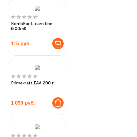
BombBar L-carnitine
(500ml)
115
руб.
Primekraft EAA 200 г
1 090
руб.