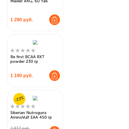
Maxler AKG, 60 таб
1 290
руб.
Be first BCAA RXT
powder 230 гр
1 190
руб.
-23%
Siberian Nutrogunz
AminoVulf EAA 450 гр
2 837 руб.