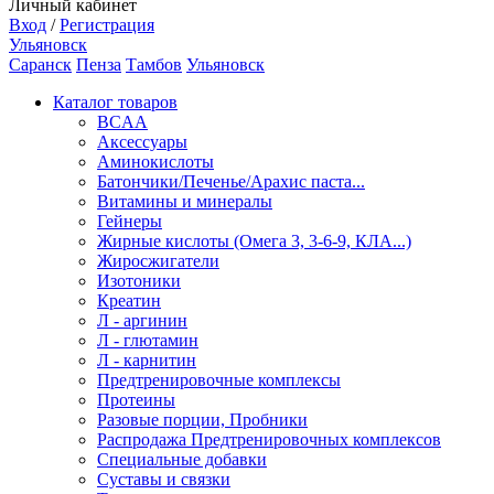
Личный кабинет
Вход
/
Регистрация
Ульяновск
Саранск
Пенза
Тамбов
Ульяновск
Каталог товаров
BCAA
Аксессуары
Аминокислоты
Батончики/Печенье/Арахис паста...
Витамины и минералы
Гейнеры
Жирные кислоты (Омега 3, 3-6-9, КЛА...)
Жиросжигатели
Изотоники
Креатин
Л - аргинин
Л - глютамин
Л - карнитин
Предтренировочные комплексы
Протеины
Разовые порции, Пробники
Распродажа Предтренировочных комплексов
Специальные добавки
Суставы и связки