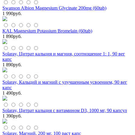
Swanson Albion Magnesium Glycinate 200mg (60tab)
1 990
руб.
KAL Magnesium Potassium Bromelain (60tab)
1 890
руб.
Solaray, Цитрат кальция и магния, соотношение 1: 1, 90 вег
капс
1 890
руб.
Solaray, Кальций и магний с улучшенным усвоением, 90 вег
капс
1 490
руб.
Solaray, Цитрат кальция с витамином D3, 1000 мг, 90 капсул
1 390
руб.
Solaray, Магний, 200 мг, 100 раст капс