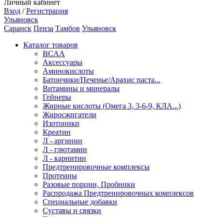
Личный кабинет
Вход
/
Регистрация
Ульяновск
Саранск
Пенза
Тамбов
Ульяновск
Каталог товаров
BCAA
Аксессуары
Аминокислоты
Батончики/Печенье/Арахис паста...
Витамины и минералы
Гейнеры
Жирные кислоты (Омега 3, 3-6-9, КЛА...)
Жиросжигатели
Изотоники
Креатин
Л - аргинин
Л - глютамин
Л - карнитин
Предтренировочные комплексы
Протеины
Разовые порции, Пробники
Распродажа Предтренировочных комплексов
Специальные добавки
Суставы и связки