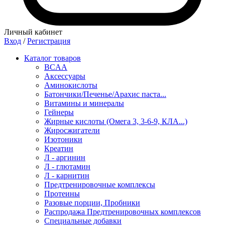
Личный кабинет
Вход
/
Регистрация
Каталог товаров
BCAA
Аксессуары
Аминокислоты
Батончики/Печенье/Арахис паста...
Витамины и минералы
Гейнеры
Жирные кислоты (Омега 3, 3-6-9, КЛА...)
Жиросжигатели
Изотоники
Креатин
Л - аргинин
Л - глютамин
Л - карнитин
Предтренировочные комплексы
Протеины
Разовые порции, Пробники
Распродажа Предтренировочных комплексов
Специальные добавки