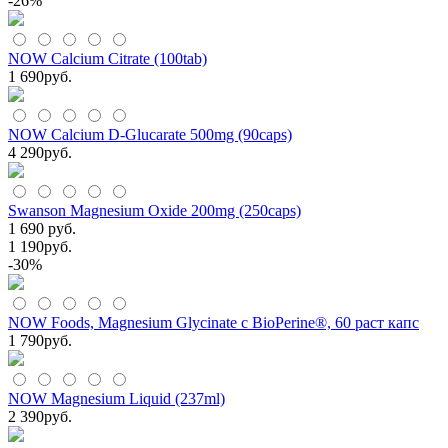
-26%
NOW Calcium Citrate (100tab)
1 690
руб.
NOW Calcium D-Glucarate 500mg (90caps)
4 290
руб.
Swanson Magnesium Oxide 200mg (250caps)
1 690 руб.
1 190
руб.
-30%
NOW Foods, Magnesium Glycinate с BioPerine®, 60 раст капс
1 790
руб.
NOW Magnesium Liquid (237ml)
2 390
руб.