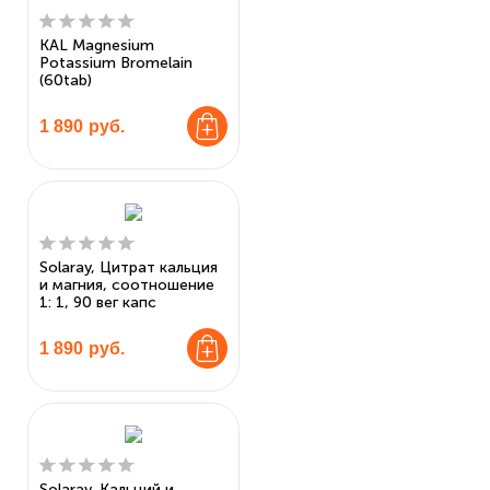
KAL Magnesium
Potassium Bromelain
(60tab)
1 890
руб.
Solaray, Цитрат кальция
и магния, соотношение
1: 1, 90 вег капс
1 890
руб.
Solaray, Кальций и