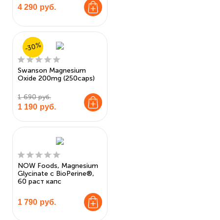
4 290
руб.
-30%
Swanson Magnesium
Oxide 200mg (250caps)
1 690 руб.
1 190
руб.
NOW Foods, Magnesium
Glycinate с BioPerine®,
60 раст капс
1 790
руб.