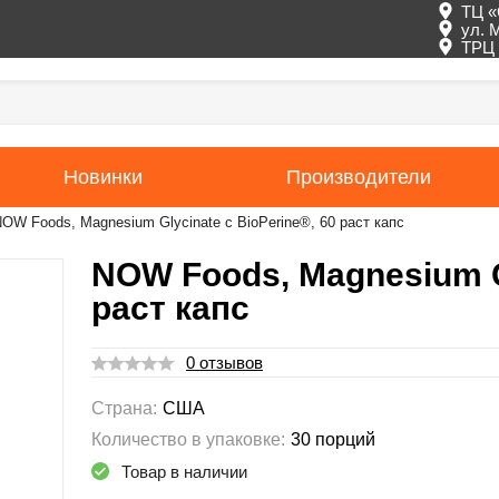
ТЦ «
ул. 
ТРЦ 
Новинки
Производители
OW Foods, Magnesium Glycinate с BioPerine®, 60 раст капс
NOW Foods, Magnesium Gl
раст капс
0 отзывов
Страна:
США
Количество в упаковке:
30 порций
Товар в наличии