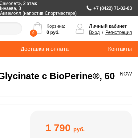
Самолет», 2 этаж
Минаева, 3
+7 (8422) 71-02-03
Аквамолл (напротив Спортмастера)
Личный кабинет
Корзина:
Вход
/
Регистрация
0 руб.
0
Доставка и оплата
Контакты
ycinate с BioPerine®, 60
NOW
1 790
руб.