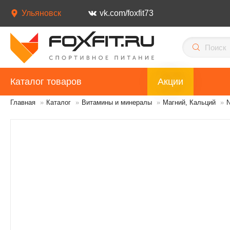
Ульяновск
vk.com/foxfit73
Каталог товаров
Акции
Главная
»
Каталог
»
Витамины и минералы
»
Магний, Кальций
»
N