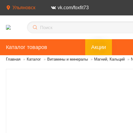
Ульяновск
vk.com/foxfit73
Каталог товаров
Акции
Главная
»
Каталог
»
Витамины и минералы
»
Магний, Кальций
»
N