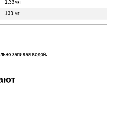
1,33мл
133 мг
ильно запивая водой.
пают