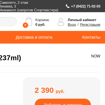
Самолет», 2 этаж
Минаева, 3
+7 (8422) 71-02-03
Аквамолл (напротив Спортмастера)
Личный кабинет
Корзина:
Вход
/
Регистрация
0 руб.
0
Доставка и оплата
Контакты
237ml)
NOW
2 390
руб.