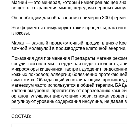
Магний — это минерал, который имеет решающее зна
веществ, сокращения мышц, передачи нервных импул
Он необходим для образования примерно 300 фермен
Эти ферменты стимулируют такие процессы, как синте
глюкозы.
Малат — важный промежуточный продукт в цикле Кребс
важной молекулой в производстве клеточной энергии,
Показания для применения Препараты магния рекоме
сосудистой системы – сердечная недостаточность, ари
микрофлоры кишечника, гастрит, дуоденит; эндокринн
кожных покровов; аллергии; болезненно протекающе
симптомах. Обладающий успокаивающим, противосуд
магнезиум часто используется в общей терапии. БАД
клеточном уровне, препятствуют образованию камней 
органов, улучшают циркуляцию крови, снижая уровен
регулируют уровень содержания инсулина, не давая 
СОСТАВ: