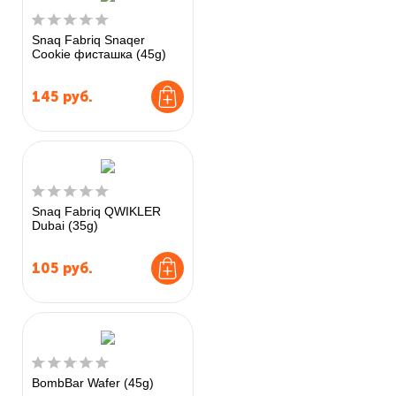
Snaq Fabriq Snaqer
Cookie фисташка (45g)
145
руб.
Snaq Fabriq QWIKLER
Dubai (35g)
105
руб.
BombBar Wafer (45g)