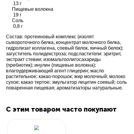
13 г
Пищевые волокна
19 г
Соль
0,8 г
Состав: протеиновый комплекс (изолят
сывороточного белка, концентрат молочного белка,
гидролизат коллагена, соевый белок, яичный белок);
загуститель полидекстроза; подсластители: эритрит,
экстракт стевии; изомальтоолигосахариды
(пребиотик); инулин (пищевые волокна);
влагоудерживающий агент глицерин; масло
растительное; какао-порошок; жир молочный; молоко
сухое; какао тертое; эмульгатор лецитин соевый; соль
поваренная пищевая; ароматизаторы натуральные.
С этим товаром часто покупают