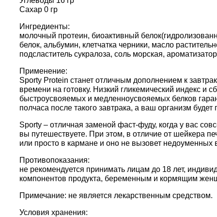
Углеводы 16 гр
Сахар 0 гр
Ингредиенты:
молочный протеин, биоактивный белок(гидролизованн
белок, альбумин, клетчатка черники, масло раститель
подсластитель сукралоза, соль морская, ароматизатор
Применение:
Sporty Protein станет отличным дополнением к завтрак
времени на готовку. Низкий гликемический индекс и 
быстроусвояемых и медленноусвояемых белков гарант
полчаса после такого завтрака, а ваш организм буде
Sporty – отличная заменой фаст-фуду, когда у вас со
вы путешествуете. При этом, в отличие от шейкера пе
или просто в кармане и оно не вызовет недоуменных
Противопоказания:
не рекомендуется принимать лицам до 18 лет, индив
компонентов продукта, беременным и кормящим жен
Примечание: не является лекарственным средством.
Условия хранения: