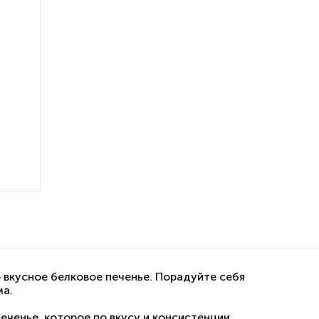
о вкусное белковое печенье. Порадуйте себя
ма.
печенье, которое по вкусу и консистенции