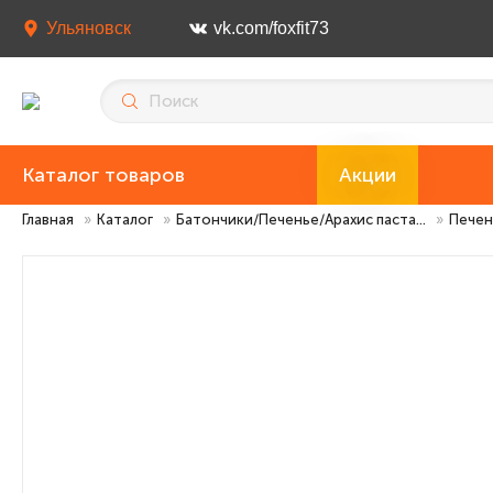
Ульяновск
vk.com/foxfit73
Каталог товаров
Акции
Главная
»
Каталог
»
Батончики/Печенье/Арахис паста...
»
Печень