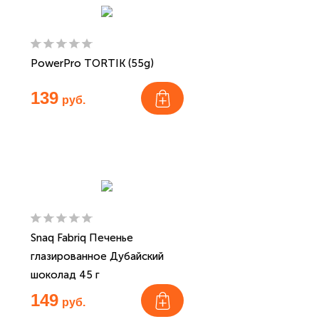
PowerPro TORTIK (55g)
139
руб.
Snaq Fabriq Печенье
глазированное Дубайский
шоколад 45 г
149
руб.