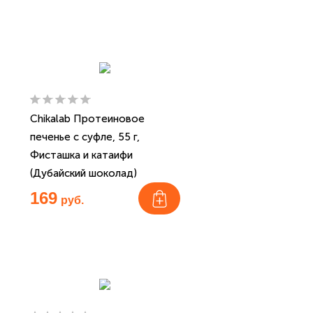
Chikalab Протеиновое
печенье с суфле, 55 г,
Фисташка и катаифи
(Дубайский шоколад)
169
руб.