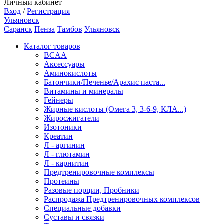
Личный кабинет
Вход
/
Регистрация
Ульяновск
Саранск
Пенза
Тамбов
Ульяновск
Каталог товаров
BCAA
Аксессуары
Аминокислоты
Батончики/Печенье/Арахис паста...
Витамины и минералы
Гейнеры
Жирные кислоты (Омега 3, 3-6-9, КЛА...)
Жиросжигатели
Изотоники
Креатин
Л - аргинин
Л - глютамин
Л - карнитин
Предтренировочные комплексы
Протеины
Разовые порции, Пробники
Распродажа Предтренировочных комплексов
Специальные добавки
Суставы и связки