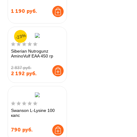
1 190
руб.
-23%
Siberian Nutrogunz
AminoVulf EAA 450 гр
2 837 руб.
2 192
руб.
Swanson L-Lysine 100
капс
790
руб.