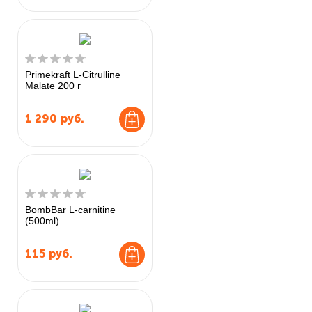
Primekraft L-Citrulline
Malate 200 г
1 290
руб.
BombBar L-carnitine
(500ml)
115
руб.