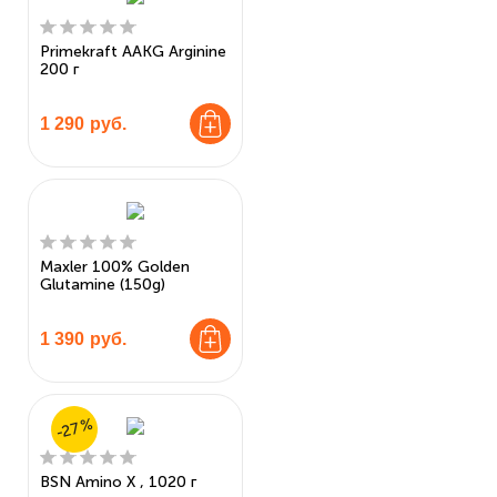
Primekraft AAKG Arginine
200 г
1 290
руб.
Maxler 100% Golden
Glutamine (150g)
1 390
руб.
-27%
BSN Amino X , 1020 г