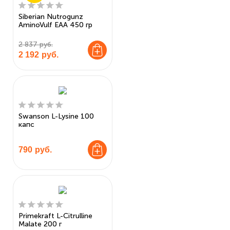
Siberian Nutrogunz
AminoVulf EAA 450 гр
2 837 руб.
2 192
руб.
Swanson L-Lysine 100
капс
790
руб.
Primekraft L-Citrulline
Malate 200 г