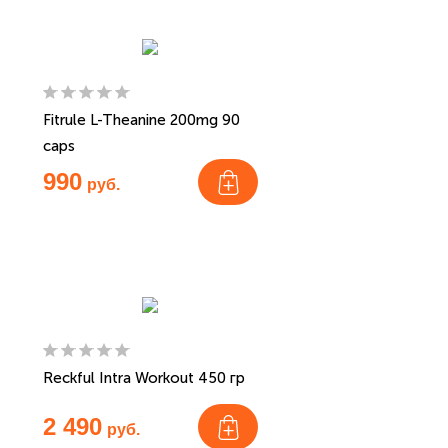
Fitrule L-Theanine 200mg 90
caps
990
руб.
Reckful Intra Workout 450 гр
2 490
руб.