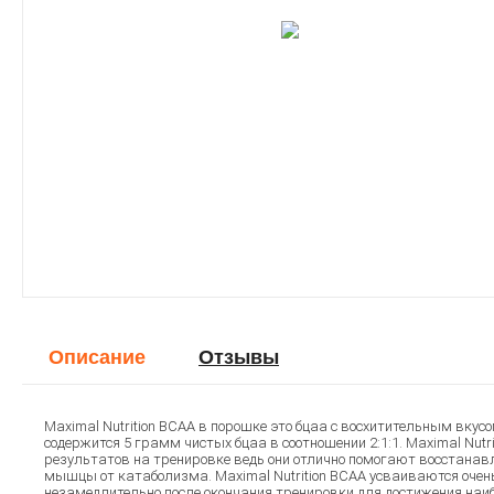
Описание
Отзывы
Maximal Nutrition BCAA в порошке это бцаа с восхитительным вкус
содержится 5 грамм чистых бцаа в соотношении 2:1:1. Maximal Nutr
результатов на тренировке ведь они отлично помогают восстан
мышцы от катаболизма. Maximal Nutrition BCAA усваиваются очен
незамедлительно после окончания тренировки для достижения на