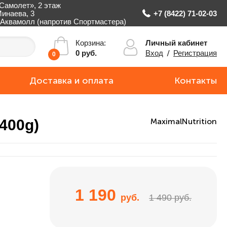
Самолет», 2 этаж
Минаева, 3
+7 (8422) 71-02-03
Аквамолл (напротив Спортмастера)
Личный кабинет
Корзина:
Вход
/
Регистрация
0 руб.
0
Доставка и оплата
Контакты
(400g)
MaximalNutrition
1 190
руб.
1 490 руб.