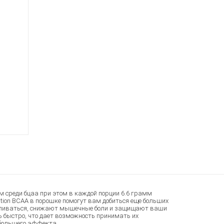
ом среди бцаа при этом в каждой порции 6.6 грамм
ition BCAA в порошке помогут вам добиться еще больших
авливаться, снижают мышечные боли и защищают ваши
ь быстро, что дает возможность принимать их
ибольшего эффекта.