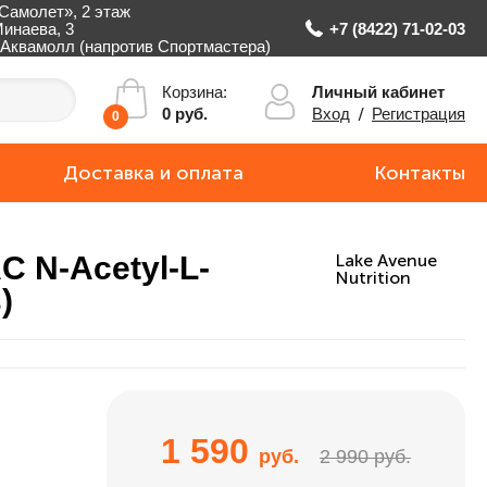
Самолет», 2 этаж
Минаева, 3
+7 (8422) 71-02-03
Аквамолл (напротив Спортмастера)
Личный кабинет
Корзина:
Вход
/
Регистрация
0 руб.
0
Доставка и оплата
Контакты
C N-Acetyl-L-
Lake Avenue
Nutrition
)
1 590
руб.
2 990 руб.