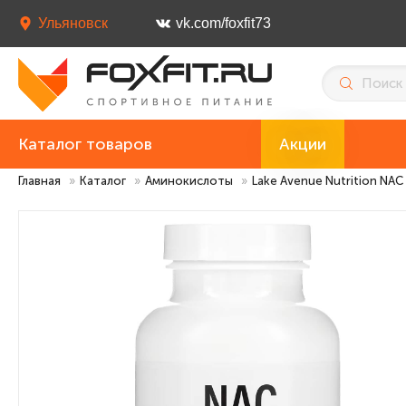
Ульяновск
vk.com/foxfit73
Каталог товаров
Акции
Главная
»
Каталог
»
Аминокислоты
»
Lake Avenue Nutrition NAC