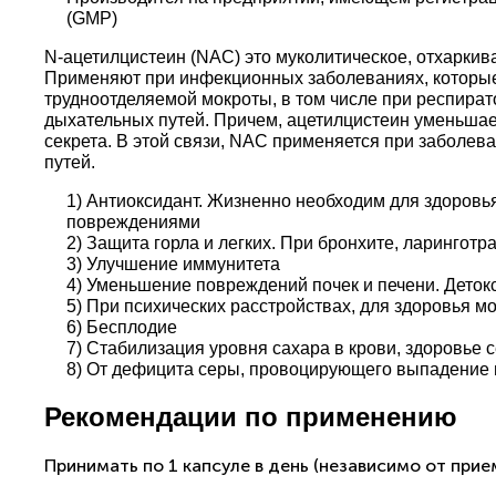
(GMP)
N-ацетилцистеин (NAC) это муколитическое, отхаркив
Применяют при инфекционных заболеваниях, которые
трудноотделяемой мокроты, в том числе при респира
дыхательных путей. Причем, ацетилцистеин уменьшает
секрета. В этой связи, NAC применяется при заболева
путей.
1) Антиоксидант. Жизненно необходим для здоровь
повреждениями
2) Защита горла и легких. При бронхите, ларинготр
3) Улучшение иммунитета
4) Уменьшение повреждений почек и печени. Дето
5) При психических расстройствах, для здоровья мо
6) Бесплодие
7) Стабилизация уровня сахара в крови, здоровье 
8) От дефицита серы, провоцирующего выпадение в
Рекомендации по применению
Принимать по 1 капсуле в день (независимо от прие