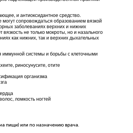
ающее, и антиоксидантное средство.
 могут сопровождаться образованием вязкой
торных заболеваниях верхних и нижних
 вязкость не только мокроты, но и назального
ниях как нижних, так и верхних дыхательных
я иммунной системы и борьбы с клеточными
ахеите, риносунусите, отите
ксификация организма
зга
сердца
олос, ломкость ногтей
ма пищи) или по назначению врача.