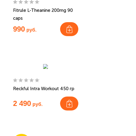
Fitrule L-Theanine 200mg 90
caps
990
руб.
Reckful Intra Workout 450 гр
2 490
руб.