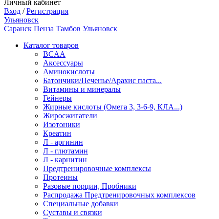
Личный кабинет
Вход
/
Регистрация
Ульяновск
Саранск
Пенза
Тамбов
Ульяновск
Каталог товаров
BCAA
Аксессуары
Аминокислоты
Батончики/Печенье/Арахис паста...
Витамины и минералы
Гейнеры
Жирные кислоты (Омега 3, 3-6-9, КЛА...)
Жиросжигатели
Изотоники
Креатин
Л - аргинин
Л - глютамин
Л - карнитин
Предтренировочные комплексы
Протеины
Разовые порции, Пробники
Распродажа Предтренировочных комплексов
Специальные добавки
Суставы и связки