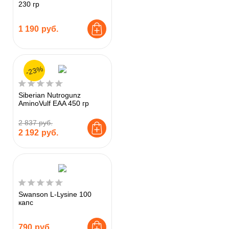
230 гр
1 190
руб.
-23%
Siberian Nutrogunz
AminoVulf EAA 450 гр
2 837 руб.
2 192
руб.
Swanson L-Lysine 100
капс
790
руб.