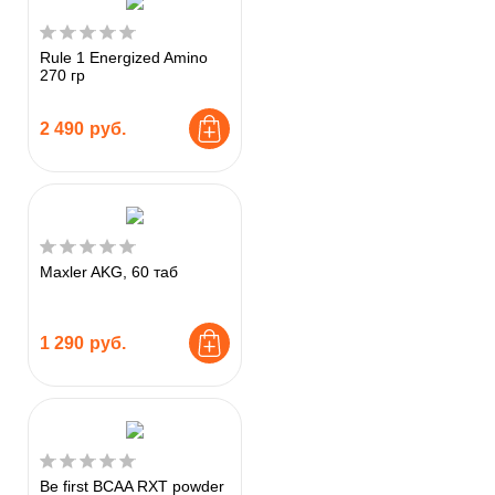
Rule 1 Energized Amino
270 гр
2 490
руб.
Maxler AKG, 60 таб
1 290
руб.
Be first BCAA RXT powder