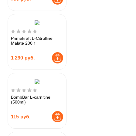
Primekraft L-Citrulline
Malate 200 г
1 290
руб.
BombBar L-carnitine
(500ml)
115
руб.