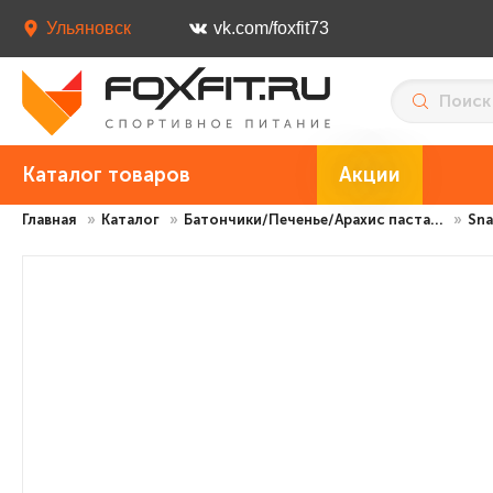
Ульяновск
vk.com/foxfit73
Каталог товаров
Акции
Главная
»
Каталог
»
Батончики/Печенье/Арахис паста...
»
Sna