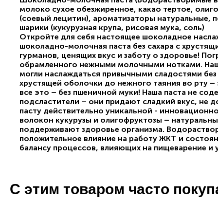
молоко сухое обезжиренное, какао тертое, олиг
(соевый лецитин), ароматизаторы натуральные, п
шарики (кукурузная крупа, рисовая мука, соль)
Откройте для себя настоящее шоколадное наслаж
шоколадно-молочная паста без сахара с хрустящ
гурманов, ценящих вкус и заботу о здоровье! По
обрамленного нежными молочными нотками. Наш 
могли наслаждаться привычными сладостями без 
хрустящей оболочки до нежного таяния во рту – 
все это – без пшеничной муки! Наша паста не сод
подсластители – они придают сладкий вкус, не д
пасту действительно уникальной - инновационн
волокон кукурузы и олигофруктозы – натуральн
поддерживают здоровье организма. Водораство
положительное влияние на работу ЖКТ и состоя
балансу процессов, влияющих на пищеварение и 
С этим товаром часто поку