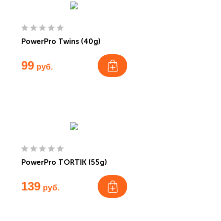
PowerPro Twins (40g)
99
руб.
PowerPro TORTIK (55g)
139
руб.