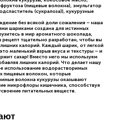
офруктоза (пищевые волокна), эмульгатор
одсластитель (сукралоза)), кукурузные
дение без всякой доли сожаления – наша
ими шариками создана для истинных
грузитесь в мир ароматного шоколада,
рецепт тщательно разработан, чтобы вы
лишних калорий. Каждый шарик, от легкой
это маленький взрыв вкуса и текстуры – и
ержит сахар! Вместо него мы используем
обавляя лишних калорий. Что делает нашу
ое использование водорастворимых
ых пищевых волокон, которые
римые волокна кукурузы оказывают
ние микрофлоры кишечника, способствуя
усвоение питательных веществ.
пают