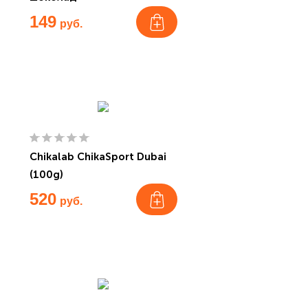
149
руб.
Chikalab ChikaSport Dubai
(100g)
520
руб.