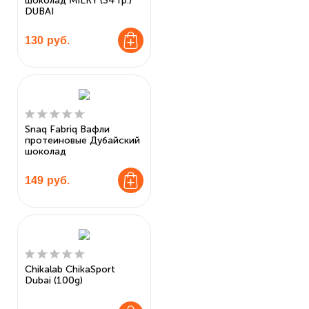
шоколад MILKY (34 гр.)
DUBAI
130
руб.
Snaq Fabriq Вафли
протеиновые Дубайский
шоколад
149
руб.
Chikalab ChikaSport
Dubai (100g)