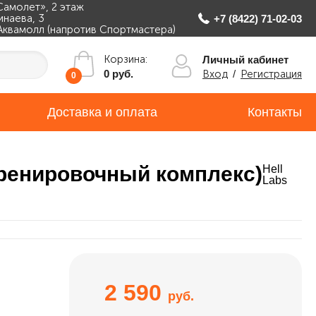
Самолет», 2 этаж
инаева, 3
+7 (8422) 71-02-03
Аквамолл (напротив Спортмастера)
Корзина:
Личный кабинет
Вход
/
Регистрация
0 руб.
0
Доставка и оплата
Контакты
тренировочный комплекс)
Hell
Labs
2 590
руб.