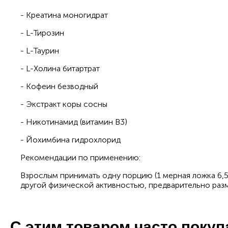
- Креатина моногидрат
- L-Тирозин
- L-Таурин
- L-Холина битартрат
- Кофеин безводный
- Экстракт коры сосны
- Никотинамид (витамин В3)
- Йохимбина гидрохлорид
Рекомендации по применению:
Взрослым принимать одну порцию (1 мерная ложка 6,5 
другой физической активностью, предварительно раз
С этим товаром часто поку