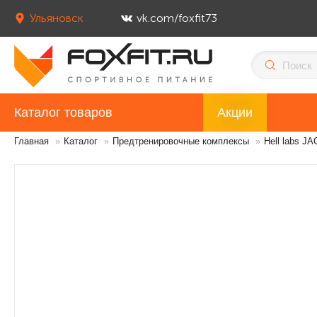
Ульяновск
vk.com/foxfit73
Каталог товаров
Акции
Главная
»
Каталог
»
Предтренировочные комплексы
»
Hell labs J