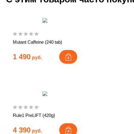
Mutant Caffeine (240 tab)
1 490
руб.
Rule1 PreLIFT (420g)
4 390
руб.