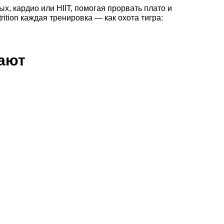
х, кардио или HIIT, помогая прорвать плато и
rition каждая тренировка — как охота тигра:
пают