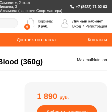
Самолет», 2 этаж
Минаева, 3
+7 (8422) 71-02-03
Аквамолл (напротив Спортмастера)
Личный кабинет
Корзина:
Вход
/
Регистрация
0 руб.
0
Доставка и оплата
Контакты
Blood (360g)
MaximalNutrition
1 890
руб.