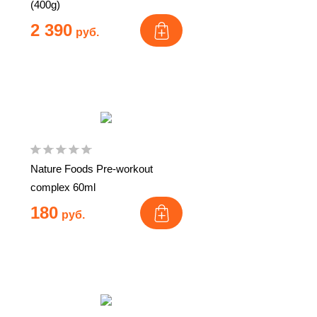
(400g)
2 390
руб.
Nature Foods Pre-workout
complex 60ml
180
руб.