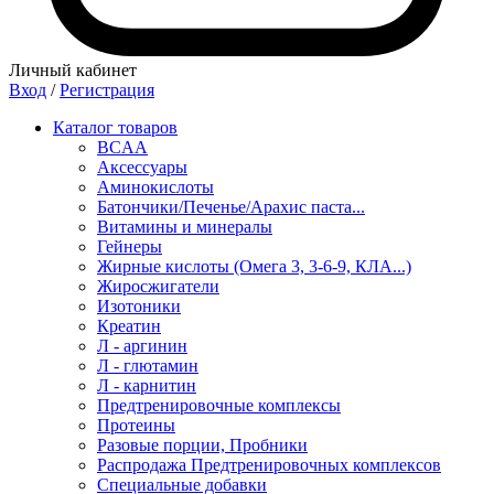
Личный кабинет
Вход
/
Регистрация
Каталог товаров
BCAA
Аксессуары
Аминокислоты
Батончики/Печенье/Арахис паста...
Витамины и минералы
Гейнеры
Жирные кислоты (Омега 3, 3-6-9, КЛА...)
Жиросжигатели
Изотоники
Креатин
Л - аргинин
Л - глютамин
Л - карнитин
Предтренировочные комплексы
Протеины
Разовые порции, Пробники
Распродажа Предтренировочных комплексов
Специальные добавки