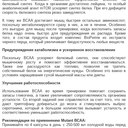
белковый синтез. Когда в организме достаточно лейцина, то особый
анаболический агент mTOR ускоряет синтез белка. При его дефиците
скорость белкового синтеза резко замедляется.
К тому же BCAA достигают мышц быстрее остальных аминокислот,
поскольку метаболизируются сразу в них, а не в печени. Особенно
это выгодно для мышц после тренировки, когда восполнить запасы
белка надо очень быстро для предупреждения их распада. Кроме
того, в состав продукта входит комплекс BioPerine из экстракта
черного перца, который увеличивает биодоступность любых веществ.
Предупреждение катаболизма и ускоренное восстановление
Поскольку BCAA ускоряют белковый синтез, они способствуют
мышечному росту и помогают эффективнее восстанавливаться.
Также они расходуются как топливо, позволяя не тратить
собственный белок на энергетические нужды. Особенно это важно в
условиях наращивания сухой мышечной массы или диеты.
Улучшение работоспособности
Использование BCAA во время тренировки помогает сохранить
запасы гликогена, а также увеличивает сопротивляемость организма
усталости. Со второй задачей они справляются за счет того, что не
дают триптофану добираться до мозга и стимулировать выброс
серотонина, который в большом количестве вызывает усталость и
соответственно уменьшает работоспособность.
Рекомендации по применению Mutant BCAA:
Принимайте по 4 капсулы в день с 250-500 мл холодной воды перед