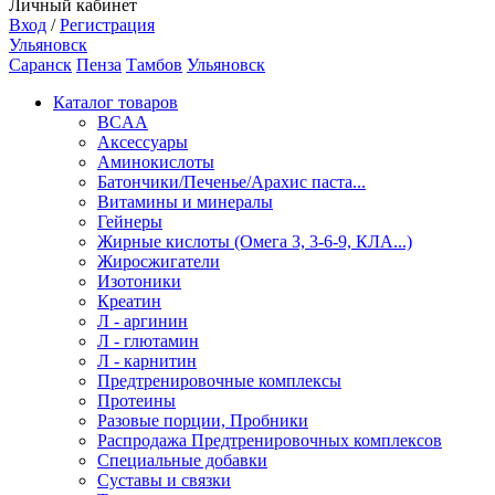
Личный кабинет
Вход
/
Регистрация
Ульяновск
Саранск
Пенза
Тамбов
Ульяновск
Каталог товаров
BCAA
Аксессуары
Аминокислоты
Батончики/Печенье/Арахис паста...
Витамины и минералы
Гейнеры
Жирные кислоты (Омега 3, 3-6-9, КЛА...)
Жиросжигатели
Изотоники
Креатин
Л - аргинин
Л - глютамин
Л - карнитин
Предтренировочные комплексы
Протеины
Разовые порции, Пробники
Распродажа Предтренировочных комплексов
Специальные добавки
Суставы и связки