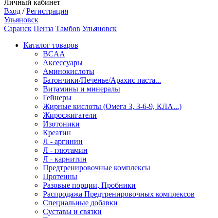
Личный кабинет
Вход
/
Регистрация
Ульяновск
Саранск
Пенза
Тамбов
Ульяновск
Каталог товаров
BCAA
Аксессуары
Аминокислоты
Батончики/Печенье/Арахис паста...
Витамины и минералы
Гейнеры
Жирные кислоты (Омега 3, 3-6-9, КЛА...)
Жиросжигатели
Изотоники
Креатин
Л - аргинин
Л - глютамин
Л - карнитин
Предтренировочные комплексы
Протеины
Разовые порции, Пробники
Распродажа Предтренировочных комплексов
Специальные добавки
Суставы и связки