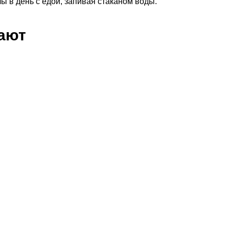
 в день с едой, запивая стаканом воды.
пают