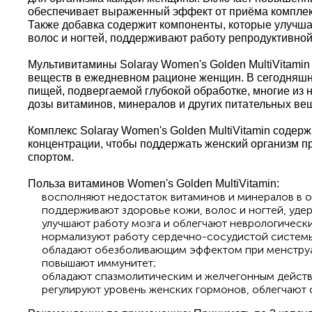
обеспечивает выраженный эффект от приёма комплек
Также добавка содержит компоненты, которые улучшаю
волос и ногтей, поддерживают работу репродуктивно
Мультивитамины Solaray Women's Golden MultiVitamin
веществ в ежедневном рационе женщин. В сегодняшн
пищей, подвергаемой глубокой обработке, многие из
дозы витаминов, минералов и других питательных ве
Комплекс Solaray Women's Golden MultiVitamin содерж
концентрации, чтобы поддержать женский организм пр
спортом.
Польза витаминов Women's Golden MultiVitamin:
восполняют недостаток витаминов и минералов в о
поддерживают здоровье кожи, волос и ногтей, удер
улучшают работу мозга и облегчают неврологическ
нормализуют работу сердечно-сосудистой системы,
обладают обезболивающим эффектом при менструа
повышают иммунитет;
обладают спазмолитическим и желчегонным дейст
регулируют уровень женских гормонов, облегчают