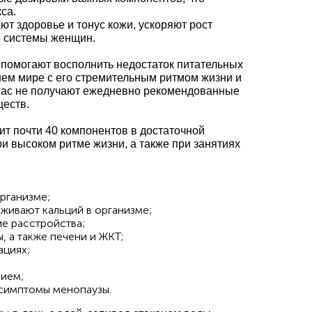
са.
т здоровье и тонус кожи, ускоряют рост
й системы женщин.
 помогают восполнить недостаток питательных
ем мире с его стремительным ритмом жизни и
 нас не получают ежедневно рекомендованные
ществ.
ит почти 40 компонентов в достаточной
и высоком ритме жизни, а также при занятиях
рганизме;
живают кальций в организме;
ие расстройства;
 а также печени и ЖКТ;
циях;
вием;
 симптомы менопаузы.