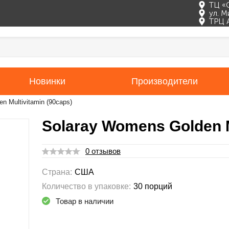
ТЦ «
ул. М
ТРЦ 
Новинки
Производители
n Multivitamin (90caps)
Solaray Womens Golden M
0 отзывов
Страна:
США
Количество в упаковке:
30 порций
Товар в наличии