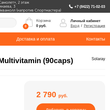
Самолет», 2 этаж
инаева, 3
+7 (8422) 71-02-03
Аквамолл (напротив Спортмастера)
Корзина:
Личный кабинет
Вход
/
Регистрация
0 руб.
0
Доставка и оплата
Контакты
ultivitamin (90caps)
Solaray
2 790
руб.