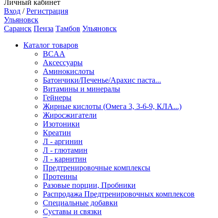
Личный кабинет
Вход
/
Регистрация
Ульяновск
Саранск
Пенза
Тамбов
Ульяновск
Каталог товаров
BCAA
Аксессуары
Аминокислоты
Батончики/Печенье/Арахис паста...
Витамины и минералы
Гейнеры
Жирные кислоты (Омега 3, 3-6-9, КЛА...)
Жиросжигатели
Изотоники
Креатин
Л - аргинин
Л - глютамин
Л - карнитин
Предтренировочные комплексы
Протеины
Разовые порции, Пробники
Распродажа Предтренировочных комплексов
Специальные добавки
Суставы и связки