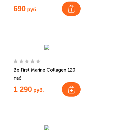
690
руб.
Ве First Marine Collagen 120
таб
1 290
руб.