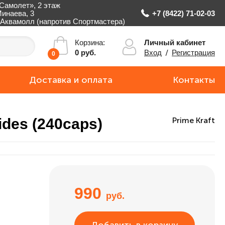
Самолет», 2 этаж
Минаева, 3
+7 (8422) 71-02-03
Аквамолл (напротив Спортмастера)
Личный кабинет
Корзина:
Вход
/
Регистрация
0 руб.
0
Доставка и оплата
Контакты
ides (240caps)
Prime Kraft
990
руб.