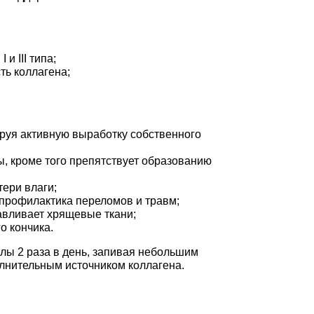
и III типа;
ь коллагена;
ируя активную выработку собственного
, кроме того препятствует образованию
тери влаги;
 профилактика переломов и травм;
авливает хрящевые ткани;
о кончика.
лы 2 раза в день, запивая небольшим
олнительным источником коллагена.