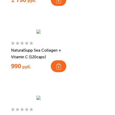
руб.
NaturalSupp Sea Collagen +
Vitamin C (120caps)
990
руб.