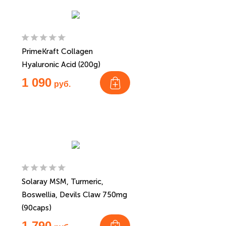
PrimeKraft Collagen
Hyaluronic Acid (200g)
1 090
руб.
Solaray MSM, Turmeric,
Boswellia, Devils Claw 750mg
(90caps)
1 790