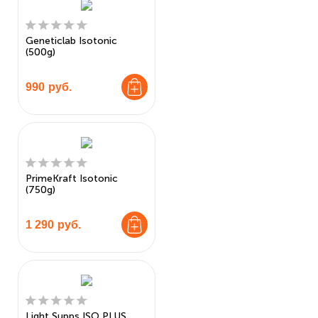
Geneticlab Isotonic
(500g)
990
руб.
PrimeKraft Isotonic
(750g)
1 290
руб.
Light Supps ISO PLUS