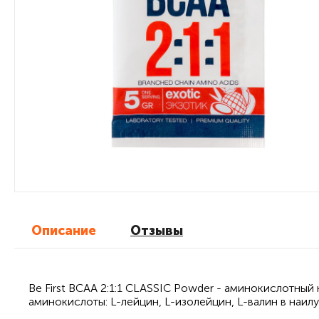
Описание
Отзывы
Be First BCAA 2:1:1 CLASSIC Powder - аминокислотны
аминокислоты: L-лейцин, L-изолейцин, L-валин в наил