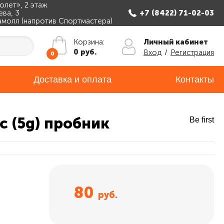
олет», 2 этаж
ева, 3
+7 (8422) 71-02-03
амолл (напротив Спортмастера)
Личный кабинет
Корзина:
0 руб.
Вход
/
Регистрация
0
Доставка и оплата
Контакты
ic (5g) пробник
Be first
80
руб.