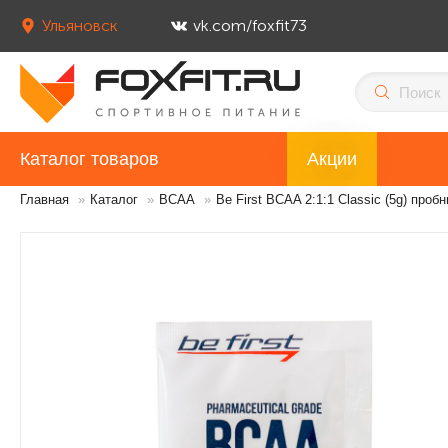
Ульяновск
vk.com/foxfit73
Каталог товаров
Акции
Главная
»
Каталог
»
BCAA
»
Be First BCAA 2:1:1 Classic (5g) пробн