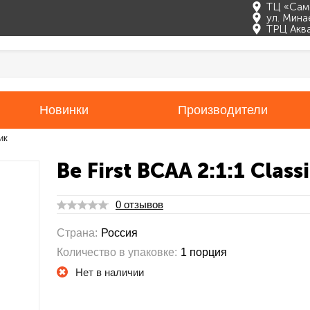
ТЦ «Сам
ул. Мина
ТРЦ Акв
Новинки
Производители
ик
Be First BCAA 2:1:1 Class
0 отзывов
Страна:
Россия
Количество в упаковке:
1 порция
Нет в наличии