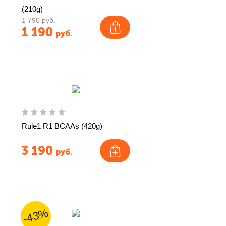
(210g)
1 790 руб.
1 190
руб.
Rule1 R1 BCAAs (420g)
3 190
руб.
-43%