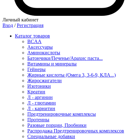
Личный кабинет
Вход
/
Регистрация
Каталог товаров
BCAA
Аксессуары
Аминокислоты
Батончики/Печенье/Арахис паста...
Витамины и минералы
Гейнеры
Жирные кислоты (Омега 3, 3-6-9, КЛА...)
Жиросжигатели
Изотоники
Креатин
Л - аргинин
Л - глютамин
Л - карнитин
Предтренировочные комплексы
Протеины
Разовые порции, Пробники
Распродажа Предтренировочных комплексов
Специальные добавки