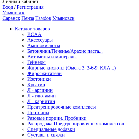
Личный кабинет
Вход
/
Регистрация
Ульяновск
Саранск
Пенза
Тамбов
Ульяновск
Каталог товаров
BCAA
Аксессуары
Аминокислоты
Батончики/Печенье/Арахис паста...
Витамины и минералы
Гейнеры
Жирные кислоты (Омега 3, 3-6-9, КЛА...)
Жиросжигатели
Изотоники
Креатин
Л - аргинин
Л - глютамин
Л - карнитин
Предтренировочные комплексы
Протеины
Разовые порции, Пробники
Распродажа Предтренировочных комплексов
Специальные добавки
Суставы и связки