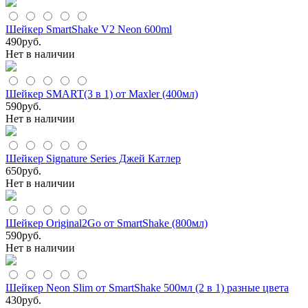
Шейкер SmartShake V2 Neon 600ml
490
руб.
Нет в наличии
Шейкер SMART(3 в 1) от Maxler (400мл)
590
руб.
Нет в наличии
Шейкер Signature Series Джей Катлер
650
руб.
Нет в наличии
Шейкер Original2Go от SmartShake (800мл)
590
руб.
Нет в наличии
Шейкер Neon Slim от SmartShake 500мл (2 в 1) разные цвета
430
руб.