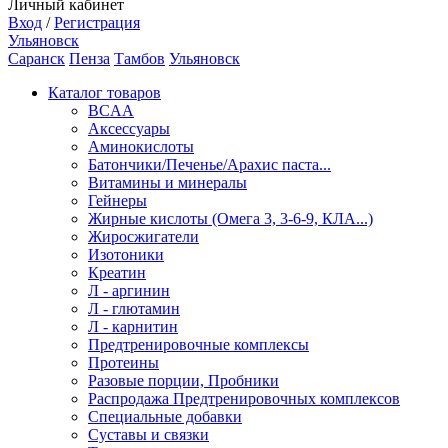
Личный кабинет
Вход
/
Регистрация
Ульяновск
Саранск
Пенза
Тамбов
Ульяновск
Каталог товаров
BCAA
Аксессуары
Аминокислоты
Батончики/Печенье/Арахис паста...
Витамины и минералы
Гейнеры
Жирные кислоты (Омега 3, 3-6-9, КЛА...)
Жиросжигатели
Изотоники
Креатин
Л - аргинин
Л - глютамин
Л - карнитин
Предтренировочные комплексы
Протеины
Разовые порции, Пробники
Распродажа Предтренировочных комплексов
Специальные добавки
Суставы и связки