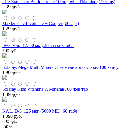
Life Extension Benfotiamine 100mg with Thiamine (120caps)
2 390
руб.
Maxler Zinc Picolinate + Cooper (60caps)
1 290
руб.
Swanson, K2, 50 мкг, 30 мягких табл
790
руб.
Solaray, Mega Multi Mineral, Без железа в составе, 100 капсул
1 990
руб.
Solaray Kids Vitamins & Minerals, 60 жев таб
1 390
руб.
KAL, D-3, 125 мкг (5000 МЕ), 60 табл
1 390 руб.
690
руб.
-50%