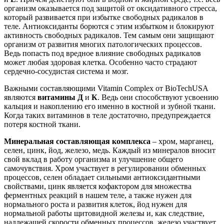
организм оказывается под защитой от оксидативного стресса,
который развивается при избытке свободных радикалов в
теле. Антиоксиданты борются с этим избытком и блокируют
активность свободных радикалов. Тем самым они защищают
организм от развития многих патологических процессов.
Ведь попасть под вредное влияние свободных радикалов
может любая здоровая клетка. Особенно часто страдают
сердечно-сосудистая система и мозг.
Важными составляющими Vitamin Complex от BioTechUSA
являются
витамины Д
и
К
. Ведь они способствуют усвоению
кальция и накоплению его именно в костной и зубной ткани.
Когда таких витаминов в теле достаточно, предупреждается
потеря костной ткани.
Минеральная составляющая комплекса
– хром, марганец,
селен, цинк, йод, железо, медь. Каждый из минералов вносит
свой вклад в работу организма и улучшение общего
самочувствия. Хром участвует в регулировании обменных
процессов, селен обладает сильными антиоксидантными
свойствами, цинк является кофактором для множества
ферментных реакций в нашем теле, а также нужен для
нормального роста и развития клеток, йод нужен для
нормальной работы щитовидной железы и, как следствие,
надлежащей скорости обменных процессов, железо участвует