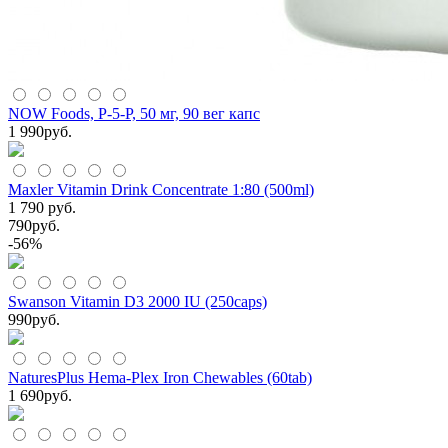
NOW Foods, P-5-P, 50 мг, 90 вег капс
1 990
руб.
Maxler Vitamin Drink Concentrate 1:80 (500ml)
1 790 руб.
790
руб.
-56%
Swanson Vitamin D3 2000 IU (250caps)
990
руб.
NaturesPlus Hema-Plex Iron Chewables (60tab)
1 690
руб.