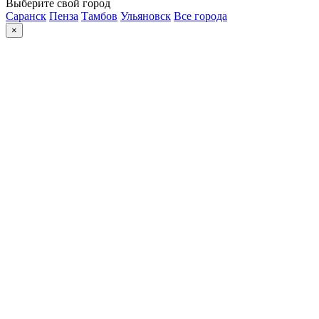
Выберите свой город
Саранск
Пенза
Тамбов
Ульяновск
Все города
×