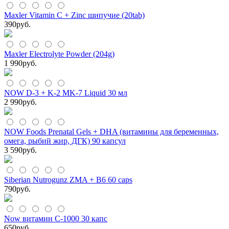
Maxler Vitamin C + Zinc шипучие (20tab)
390
руб.
Maxler Electrolyte Powder (204g)
1 990
руб.
NOW D-3 + K-2 MK-7 Liquid 30 мл
2 990
руб.
NOW Foods Prenatal Gels + DHA (витамины для беременных,
омега, рыбий жир, ДГК) 90 капсул
3 590
руб.
Siberian Nutrogunz ZMA + B6 60 caps
790
руб.
Now витамин С-1000 30 капс
650
руб.