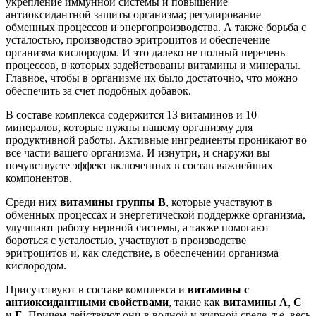
укрепление иммунной системы и повышение
антиоксидантной защиты организма; регулирование
обменных процессов и энергопроизводства. А также борьба с
усталостью, производство эритроцитов и обеспечение
организма кислородом. И это далеко не полный перечень
процессов, в которых задействованы витамины и минералы.
Главное, чтобы в организме их было достаточно, что можно
обеспечить за счет подобных добавок.
В составе комплекса содержится 13 витаминов и 10
минералов, которые нужны нашему организму для
продуктивной работы. Активные ингредиенты проникают во
все части вашего организма. И изнутри, и снаружи вы
почувствуете эффект включенных в состав важнейших
компонентов.
Среди них
витамины группы В
, которые участвуют в
обменных процессах и энергетической поддержке организма,
улучшают работу нервной системы, а также помогают
бороться с усталостью, участвуют в производстве
эритроцитов и, как следствие, в обеспечении организма
кислородом.
Присутствуют в составе комплекса и
витамины с
антиоксидантными свойствами
, такие как
витамины А
,
С
и
Е
. Причем действуют они в водной и жирной среде, т.е. весь