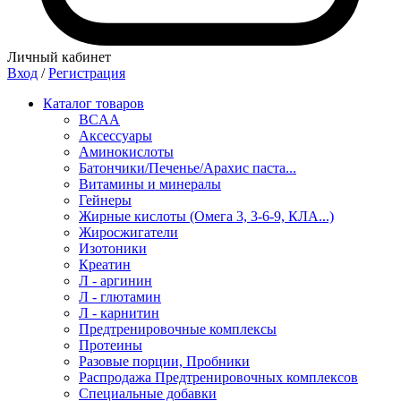
Личный кабинет
Вход
/
Регистрация
Каталог товаров
BCAA
Аксессуары
Аминокислоты
Батончики/Печенье/Арахис паста...
Витамины и минералы
Гейнеры
Жирные кислоты (Омега 3, 3-6-9, КЛА...)
Жиросжигатели
Изотоники
Креатин
Л - аргинин
Л - глютамин
Л - карнитин
Предтренировочные комплексы
Протеины
Разовые порции, Пробники
Распродажа Предтренировочных комплексов
Специальные добавки