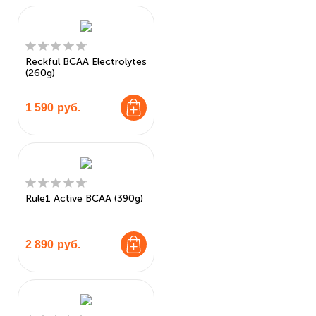
Reckful BCAA Electrolytes
(260g)
1 590
руб.
Rule1 Active BCAA (390g)
2 890
руб.