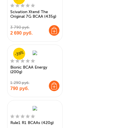
Scivation Xtend The
Original 7G BCAA (435g)
3 790 руб.
2 690
руб.
-39%
Bionic BCAA Energy
(200g)
1 290 руб.
790
руб.
Rule1 R1 BCAAs (420g)