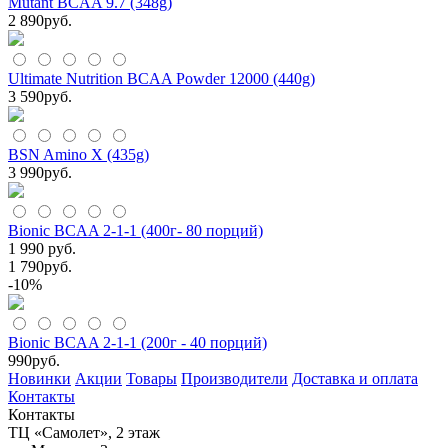
Mutant BCAA 9.7 (348g)
2 890
руб.
Ultimate Nutrition BCAA Powder 12000 (440g)
3 590
руб.
BSN Amino X (435g)
3 990
руб.
Bionic BCAA 2-1-1 (400г- 80 порций)
1 990 руб.
1 790
руб.
-10%
Bionic BCAA 2-1-1 (200г - 40 порций)
990
руб.
Новинки
Акции
Товары
Производители
Доставка и оплата
Контакты
Контакты
ТЦ «Самолет», 2 этаж