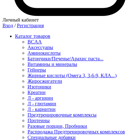
Личный кабинет
Вход
/
Регистрация
Каталог товаров
BCAA
Аксессуары
Аминокислоты
Батончики/Печенье/Арахис паста...
Витамины и минералы
Гейнеры
Жирные кислоты (Омега 3, 3-6-9, КЛА...)
Жиросжигатели
Изотоники
Креатин
Л - аргинин
Л - глютамин
Л - карнитин
Предтренировочные комплексы
Протеины
Разовые порции, Пробники
Распродажа Предтренировочных комплексов
Специальные добавки