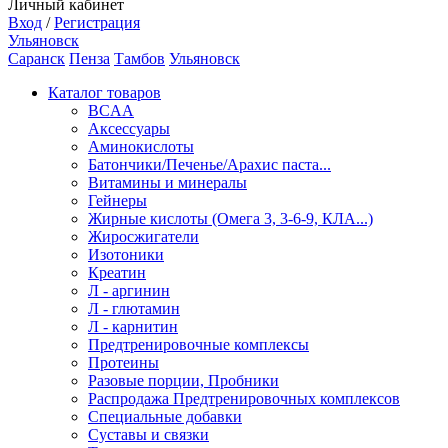
Личный кабинет
Вход
/
Регистрация
Ульяновск
Саранск
Пенза
Тамбов
Ульяновск
Каталог товаров
BCAA
Аксессуары
Аминокислоты
Батончики/Печенье/Арахис паста...
Витамины и минералы
Гейнеры
Жирные кислоты (Омега 3, 3-6-9, КЛА...)
Жиросжигатели
Изотоники
Креатин
Л - аргинин
Л - глютамин
Л - карнитин
Предтренировочные комплексы
Протеины
Разовые порции, Пробники
Распродажа Предтренировочных комплексов
Специальные добавки
Суставы и связки