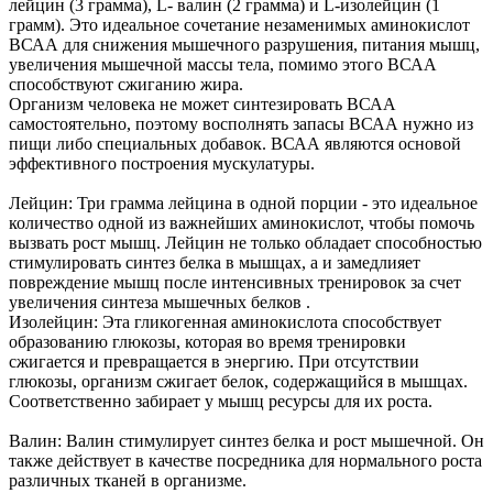
лейцин (3 грамма), L- валин (2 грамма) и L-изолейцин (1
грамм). Это идеальное сочетание незаменимых аминокислот
ВСАА для снижения мышечного разрушения, питания мышц,
увеличения мышечной массы тела, помимо этого ВСАА
способствуют сжиганию жира.
Организм человека не может синтезировать ВСАА
самостоятельно, поэтому восполнять запасы ВСАА нужно из
пищи либо специальных добавок. ВСАА являются основой
эффективного построения мускулатуры.
Лейцин: Три грамма лейцина в одной порции - это идеальное
количество одной из важнейших аминокислот, чтобы помочь
вызвать рост мышц. Лейцин не только обладает способностью
стимулировать синтез белка в мышцах, а и замедлияет
повреждение мышц после интенсивных тренировок за счет
увеличения синтеза мышечных белков .
Изолейцин: Эта гликогенная аминокислота способствует
образованию глюкозы, которая во время тренировки
сжигается и превращается в энергию. При отсутствии
глюкозы, организм сжигает белок, содержащийся в мышцах.
Соответственно забирает у мышц ресурсы для их роста.
Валин: Валин стимулирует синтез белка и рост мышечной. Он
также действует в качестве посредника для нормального роста
различных тканей в организме.