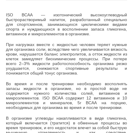
ISO BCAA — изотонический высокоуглеводный
быстрорастворимый напиток, разработанный специально
для спортсменов, занимающихся циклическими видами
спорта и нуждающихся в восполнении запаса гликогена,
витаминов и микроэлементов в организме.
При нагрузках вместе с жидкостью человек теряет нужные
для организма соли, вследствие чего увеличивается вязкость
крови, нарушается баланс электролитов, а отток жидкости из
клеток замедляет биохимические процессы. При потере
всего 2–3% жидкости работоспособность организма резко
ухудшается, снижаются спортивные результаты и
понижается общий тонус организма.
Во время и после тренировки необходимо восполнять
запасы жидкости в организме, но в простой воде не
содержится нужного количества солей, витаминов и
микроэлементов. ISO BCAA содержит 12 витаминов и 10
микроэлементов и минералов, 5г ВСАА на порцию,
необходимых для организма во время и после тренировки.
В организме углеводы накапливаются в виде гликогена,
который включается (тратится) в обменные процессы во
время тренировок, и его недостаток влечет за собой быструю
мышечную утомляемость и как следствие,