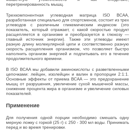
перетренированность мышц.
Трехкомпонентная углеводная матрица ISO BCAA,
разработанная специально для спортсменов, состоит из трех
углеводов с различным гликемическим индексом (это
показатель, который отражает, с какой скоростью продукт
расщепляется в организме и преобразуется в глюкозу —
главный источник энергии). Также эти углеводы имеют
разную длину молекулярной цепи и соответственно разную
скорость расщепления организмом, что позволяет быстро
наполнить организм энергией и подпитывать его в течение
продолжительного времени.
В ISO BCAA мы добавили аминокислоты с разветвленными
цепочками: лейцин, изолейцин и валин в пропорции 2:1:1.
Основные эффекты от приема BCAA — это предохранение
мышц от разрушения, увеличение сухой мышечной массы,
снижение процента жира в организме и увеличение силовых
показателей.
Применение
Для получения одной порции необходимо смешать одну
мерную ложку с горкой (25 г) с 250 - 300 мл воды. Принимать
перед и во время тренировки.